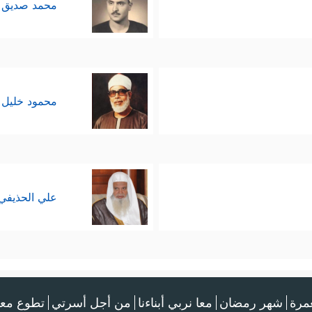
محمد صديق 
محمود خليل 
علي الحذيفي
عمرة
شهر رمضان
معا نربي أبناءنا
من أجل أسرتي
تطوع معن