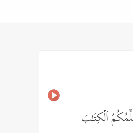
َلِّمُكُمُ ٱلۡكِتَـٰبَ