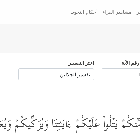
ر
مشاهير القراء
أحكام التجويد
رقم الآية
اختر التفسير
نكُمۡ یَتۡلُواْ عَلَیۡكُمۡ ءَایَـٰتِنَا وَیُزَكِّیكُمۡ وَیُع