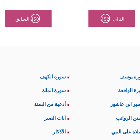
التالي
السابق
150
152
رة يوسف
سورة الكهف
ة الواقعة
سورة الملك
ير ابن عاشور
أدعية من السنة
نن الرواتب
آيات الصبر
لاة على النبي
الأذكار