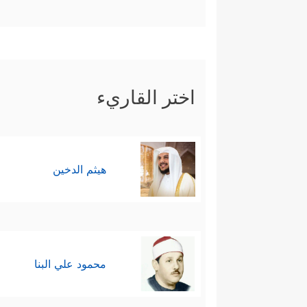
اختر القاريء
هيثم الدخين
محمود علي البنا