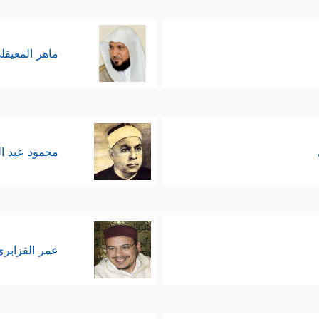
ماهر المعيقل
محمود عبد ا
عمر القزابري