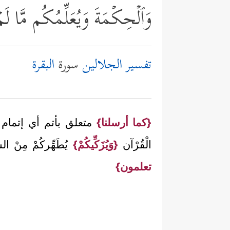
وَٱلۡحِكۡمَةَ وَیُعَلِّمُكُم مَّا لَم
تفسير الجلالين
سورة
البقرة
{كما أرسلنا}
متعلق بأتم أي إتمام كَإِتْم
الْقُرْآن
{وَيُزَكِّيكُمْ}
يُطَهِّركُمْ مِنْ ال
تعلمون}