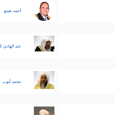
أحمد نعينع
عبد الهادي ك
محمد أيوب