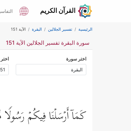
القرآن الكريم
التفاسي
الرئيسية
تفسير الجلالين
البقرة
الآية 151
سورة البقرة تفسير الجلالين الآية 151
اختر سورة
اختر 
كَمَاۤ أَرۡسَلۡنَا فِیكُمۡ رَسُولࣰا مِّ