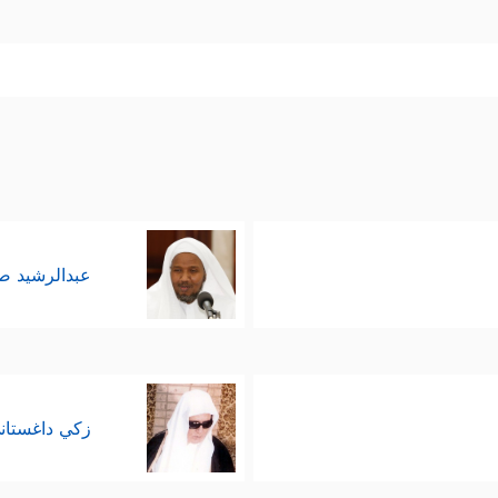
عبدالرشيد 
زكي داغستان