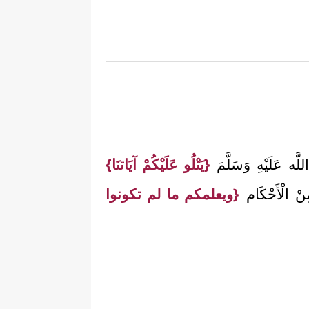
لَّه عَلَيْهِ وَسَلَّمَ
{يَتْلُو عَلَيْكُمْ آيَاتنَا}
نْ الْأَحْكَام
{ويعلمكم ما لم تكونوا