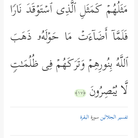
مَثَلُهُمۡ كَمَثَلِ ٱلَّذِی ٱسۡتَوۡقَدَ نَارࣰا
فَلَمَّاۤ أَضَاۤءَتۡ مَا حَوۡلَهُۥ ذَهَبَ
ٱللَّهُ بِنُورِهِمۡ وَتَرَكَهُمۡ فِی ظُلُمَـٰتࣲ
لَّا یُبۡصِرُونَ
﴿١٧﴾
تفسير الجلالين
سورة
البقرة