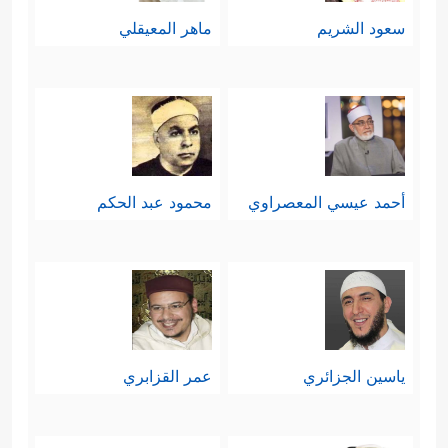
سعود الشريم
ماهر المعيقلي
أحمد عيسي المعصراوي
محمود عبد الحكم
ياسين الجزائري
عمر القزابري