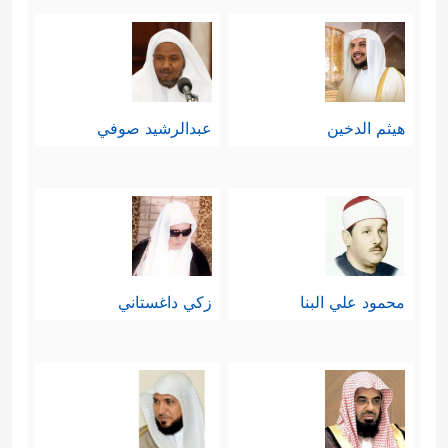
هيثم الدخين
عبدالرشيد صوفي
محمود علي البنا
زكي داغستاني