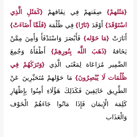
{مَثَلهمْ}
صِفَتهمْ فِي نِفَاقهمْ
{كَمَثَلِ الَّذِي
اسْتَوْقَدَ}
أَوْقَدَ
{نَارًا}
فِي ظُلْمَة
{فَلَمَّا أَضَاءَتْ}
أَنَارَتْ
{مَا حَوْله}
فَأَبْصَرَ وَاسْتَدْفَأَ وَأَمِنَ مِمَّنْ
يَخَافهُ
{ذَهَبَ اللَّه بِنُورِهِمْ}
أَطْفَأَهُ وَجُمِعَ
الضَّمِير مُرَاعَاة لِمَعْنَى الَّذِي
{وَتَرَكَهُمْ فِي
ظُلُمَات لَا يُبْصِرُونَ}
مَا حَوْلهمْ مُتَحَيِّرِينَ عَنْ
الطَّرِيق خَائِفِينَ فَكَذَلِكَ هَؤُلَاءِ أَمِنُوا بِإِظْهَارِ
كَلِمَة الْإِيمَان فَإِذَا مَاتُوا جَاءَهُمْ الْخَوْف
وَالْعَذَاب