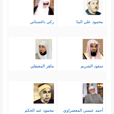
محمود علي البنا
زكي داغستاني
سعود الشريم
ماهر المعيقلي
أحمد عيسي المعصراوي
محمود عبد الحكم