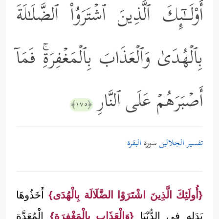
أُوْلَــٰۤىِٕكَ ٱلَّذِینَ ٱشۡتَرَوُاْ ٱلضَّلَـٰلَةَ
بِٱلۡهُدَىٰ وَٱلۡعَذَابَ بِٱلۡمَغۡفِرَةِۚ فَمَاۤ
أَصۡبَرَهُمۡ عَلَى ٱلنَّارِ
﴿١٧٥﴾
تفسير الجلالين
سورة
البقرة
{أُولَئِكَ الَّذِينَ اشْتَرَوْا الضَّلَالَة بِالْهُدَى}
أَخَذُوهَا
بَدَله فِي الدُّنْيَا
{وَالْعَذَاب بِالْمَغْفِرَةِ}
الْمُعَدَّة