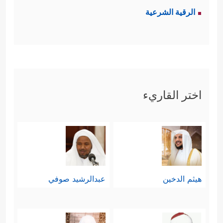
الرقية الشرعية
اختر القاريء
هيثم الدخين
عبدالرشيد صوفي