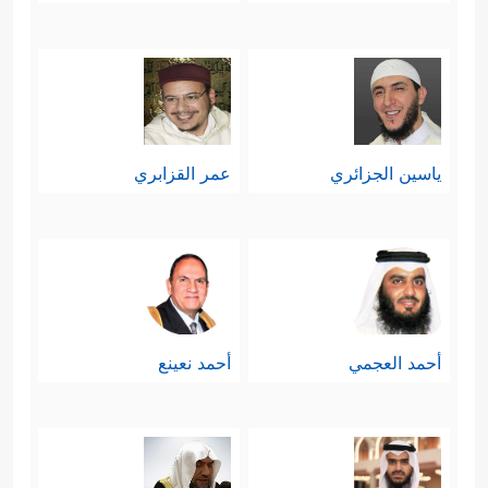
ياسين الجزائري
عمر القزابري
أحمد العجمي
أحمد نعينع