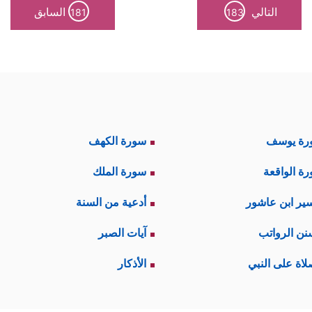
التالي
السابق
181
183
رة يوسف
سورة الكهف
ة الواقعة
سورة الملك
ير ابن عاشور
أدعية من السنة
نن الرواتب
آيات الصبر
لاة على النبي
الأذكار