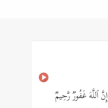
َّ ٱللَّهَ غَفُورࣱ رَّحِیمࣱ