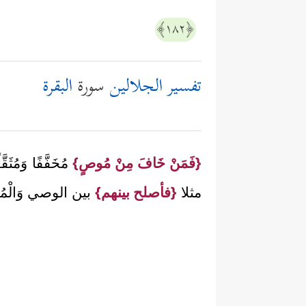
﴿١٨٢﴾
تفسير الجلالين
سورة
البقرة
{فَمَنْ خَافَ مِنْ مُوصٍ}
مُخَفَّفًا وَمُثَقَّ
مثلا
{فأصلح بينهم}
بين الوصي وَالْمُوصَى 