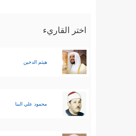
اختر القاريء
هيثم الدخين
محمود علي البنا