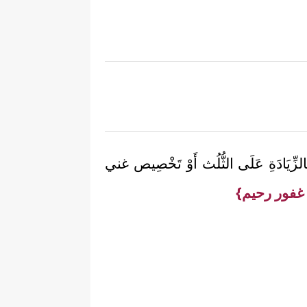
 بِالزِّيَادَةِ عَلَى الثُّلُث أَوْ تَخْصِيص غني
 غفور رحيم}