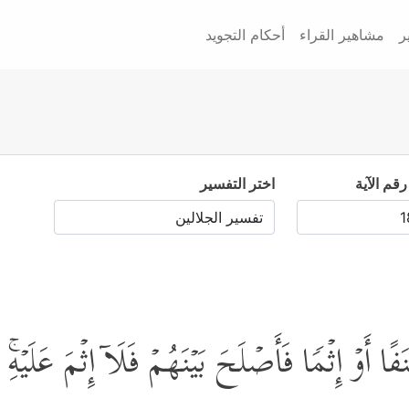
ر
مشاهير القراء
أحكام التجويد
رقم الآية
اختر التفسير
ِثۡمࣰا فَأَصۡلَحَ بَیۡنَهُمۡ فَلَاۤ إِثۡمَ عَلَیۡهِۚ إِن