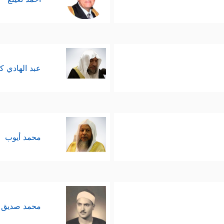
عبد الهادي ك
محمد أيوب
محمد صديق 