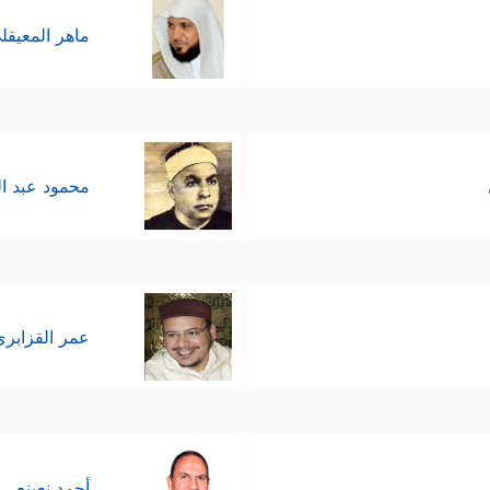
ماهر المعيقل
محمود عبد ا
عمر القزابري
أحمد نعينع