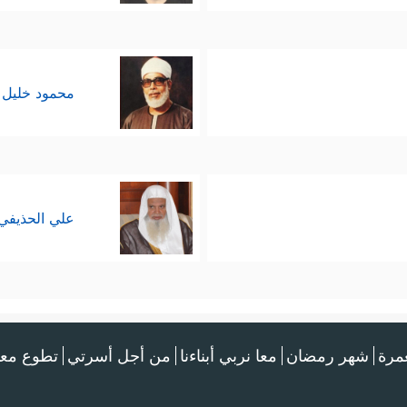
محمود خليل 
علي الحذيفي
عمرة
شهر رمضان
معا نربي أبناءنا
من أجل أسرتي
تطوع معن