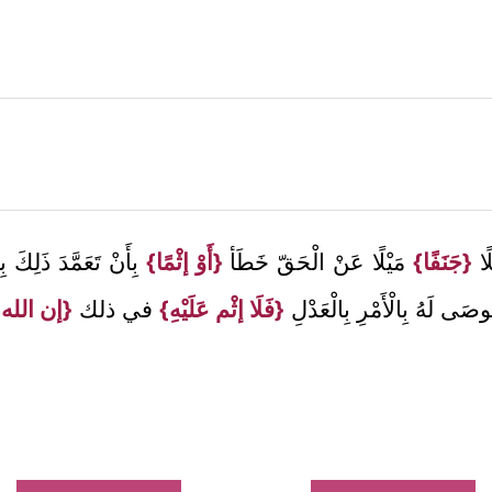
لًا
{جَنَفًا}
مَيْلًا عَنْ الْحَقّ خَطَأ
{أَوْ إثْمًا}
بِأَنْ تَعَمَّدَ ذَلِكَ
لَهُ بِالْأَمْرِ بِالْعَدْلِ
{فَلَا إثْم عَلَيْهِ}
في ذلك
{إن الله