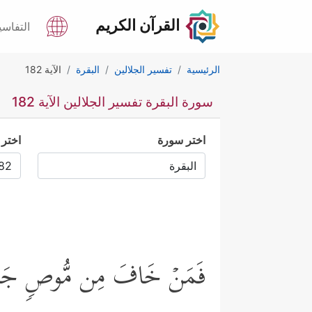
القرآن الكريم
التفاسي
الرئيسية
تفسير الجلالين
البقرة
الآية 182
سورة البقرة تفسير الجلالين الآية 182
اختر سورة
اختر 
فَمَنۡ خَافَ مِن مُّوصࣲ جَنَفًا أَوۡ إ