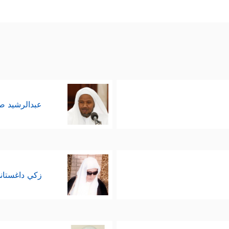
عبدالرشيد 
زكي داغستان