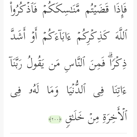
فَإِذَا قَضَیۡتُم مَّنَـٰسِكَكُمۡ فَٱذۡكُرُواْ
ٱللَّهَ كَذِكۡرِكُمۡ ءَابَاۤءَكُمۡ أَوۡ أَشَدَّ
ذِكۡرࣰاۗ فَمِنَ ٱلنَّاسِ مَن یَقُولُ رَبَّنَاۤ
ءَاتِنَا فِی ٱلدُّنۡیَا وَمَا لَهُۥ فِی
ٱلۡأَخِرَةِ مِنۡ خَلَـٰقࣲ
﴿٢٠٠﴾