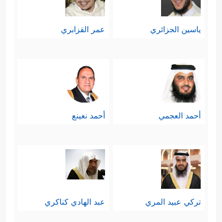
ياسين الجزائري
عمر القزابري
أحمد العجمي
أحمد نعينع
تركي عبيد المري
عبد الهادي كناكري