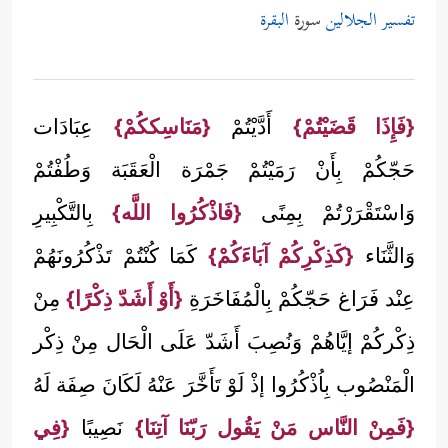
تفسير الجلالين
سورة
البقرة
{فَإِذَا قَضَيْتُمْ}
أَدَّيْتُمْ
{مَنَاسِككُمْ}
عِبَادَات
حَجّكُمْ بِأَنْ رَمَيْتُمْ جَمْرَة الْعَقَبَة وَطُفْتُمْ
وَاسْتَقْرَرْتُمْ بِمِنًى
{فَاذْكُرُوا اللَّه}
بِالتَّكْبِيرِ
وَالثَّنَاء
{كَذِكْرِكُمْ آبَاءَكُمْ}
كَمَا كُنْتُمْ تَذْكُرُونَهُمْ
عِنْد فَرَاغ حَجّكُمْ بِالْمُفَاخَرَةِ
{أَوْ أَشَدّ ذِكْرًا}
مِنْ
ذِكْركُمْ إيَّاهُمْ وَنُصِبَ أَشَدّ عَلَى الْحَال مِنْ ذِكْر
الْمَنْصُوب بِاُذْكُرُوا إذْ لَوْ تَأَخَّرَ عَنْهُ لَكَانَ صِفَة لَهُ
{فَمِنْ النَّاس مَنْ يَقُول رَبّنَا آتِنَا}
نَصِيبًا
{فِي