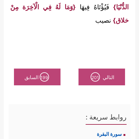
الدُّنْيَا}
فَيُؤْتَاهُ فِيهَا
{وَمَا لَهُ فِي الْآخِرَة مِنْ
خلاق}
نصيب
التالي
السابق
199
201
روابط سريعة :
سورة البقرة