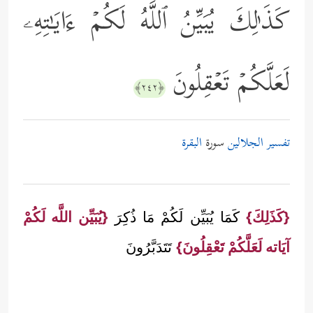
كَذَ ٰ⁠لِكَ یُبَیِّنُ ٱللَّهُ لَكُمۡ ءَایَـٰتِهِۦ
لَعَلَّكُمۡ تَعۡقِلُونَ
﴿٢٤٢﴾
تفسير الجلالين
سورة
البقرة
{كَذَلِكَ}
كَمَا يُبَيِّن لَكُمْ مَا ذُكِرَ
{يُبَيِّن اللَّه لَكُمْ
آيَاته لَعَلَّكُمْ تَعْقِلُونَ}
تَتَدَبَّرُونَ