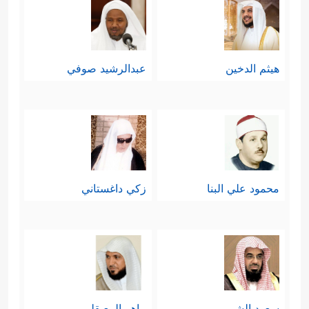
هيثم الدخين
عبدالرشيد صوفي
محمود علي البنا
زكي داغستاني
سعود الشريم
ماهر المعيقلي