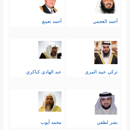
أحمد العجمي
أحمد نعينع
تركي عبيد المري
عبد الهادي كناكري
بشر لطفي
محمد أيوب