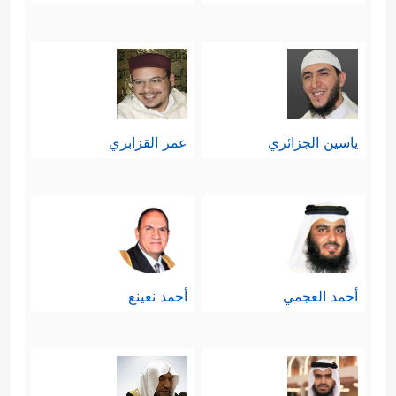
ياسين الجزائري
عمر القزابري
أحمد العجمي
أحمد نعينع