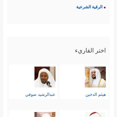
الرقية الشرعية
اختر القاريء
هيثم الدخين
عبدالرشيد صوفي