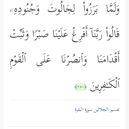
وَلَمَّا بَرَزُواْ لِجَالُوتَ وَجُنُودِهِۦ
قَالُواْ رَبَّنَاۤ أَفۡرِغۡ عَلَیۡنَا صَبۡرࣰا وَثَبِّتۡ
أَقۡدَامَنَا وَٱنصُرۡنَا عَلَى ٱلۡقَوۡمِ
ٱلۡكَـٰفِرِینَ
﴿٢٥٠﴾
تفسير الجلالين
سورة
البقرة