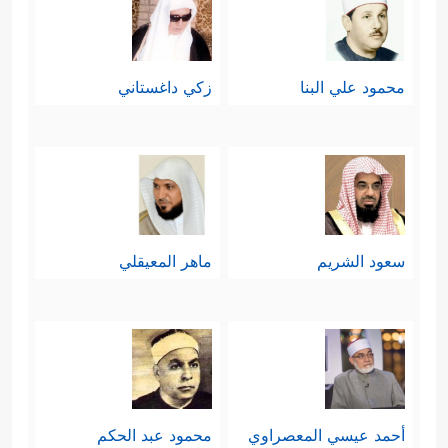
محمود علي البنا
زكي داغستاني
سعود الشريم
ماهر المعيقلي
أحمد عيسي المعصراوي
محمود عبد الحكم