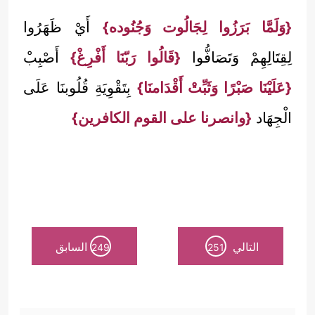
{وَلَمَّا بَرَزُوا لِجَالُوت وَجُنُوده}
أَيْ ظَهَرُوا
لِقِتَالِهِمْ وَتَصَافُّوا
{قَالُوا رَبّنَا أَفْرِغْ}
أَصْبِبْ
{عَلَيْنَا صَبْرًا وَثَبِّتْ أَقْدَامنَا}
بِتَقْوِيَةِ قُلُوبنَا عَلَى
الْجِهَاد
{وانصرنا على القوم الكافرين}
التالي
السابق
249
251