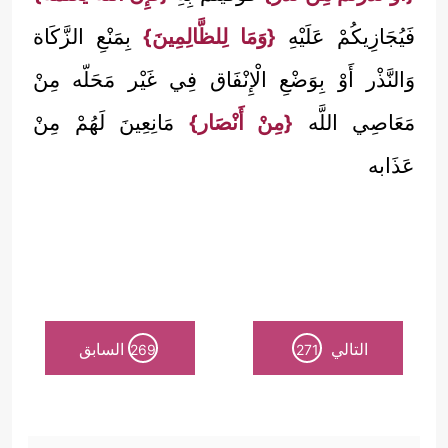
فَيُجَازِيكُمْ عَلَيْهِ
{وَمَا لِلظَّالِمِينَ}
بِمَنْعِ الزَّكَاة
وَالنَّذْر أَوْ بِوَضْعِ الْإِنْفَاق فِي غَيْر مَحَلّه مِنْ
مَعَاصِي اللَّه
{مِنْ أَنْصَار}
مَانِعِينَ لَهُمْ مِنْ
عَذَابه
التالي
السابق
269
271