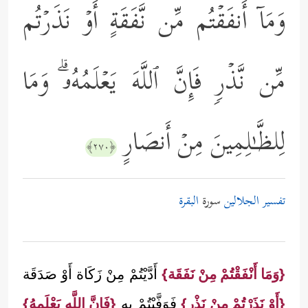
وَمَاۤ أَنفَقۡتُم مِّن نَّفَقَةٍ أَوۡ نَذَرۡتُم
مِّن نَّذۡرࣲ فَإِنَّ ٱللَّهَ یَعۡلَمُهُۥۗ وَمَا
لِلظَّـٰلِمِینَ مِنۡ أَنصَارٍ
﴿٢٧٠﴾
تفسير الجلالين
سورة
البقرة
{وَمَا أَنْفَقْتُمْ مِنْ نَفَقَة}
أَدَّيْتُمْ مِنْ زَكَاة أَوْ صَدَقَة
{أَوْ نَذَرْتُمْ مِنْ نَذْر}
فَوَفَّيْتُمْ بِهِ
{فَإِنَّ اللَّه يَعْلَمهُ}