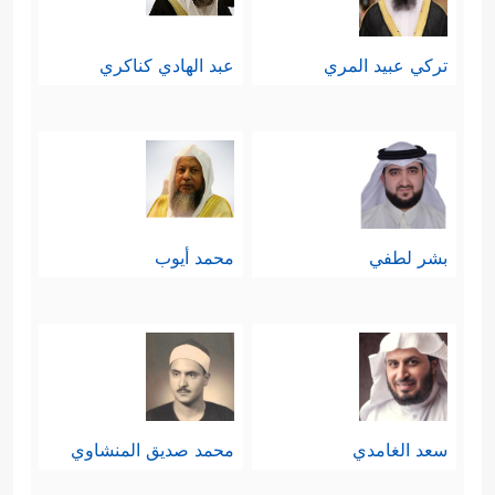
تركي عبيد المري
عبد الهادي كناكري
بشر لطفي
محمد أيوب
سعد الغامدي
محمد صديق المنشاوي