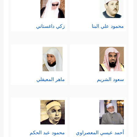
محمود علي البنا
زكي داغستاني
سعود الشريم
ماهر المعيقلي
أحمد عيسي المعصراوي
محمود عبد الحكم