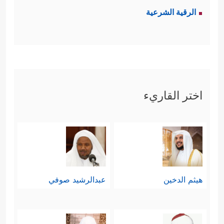
الرقية الشرعية
اختر القاريء
هيثم الدخين
عبدالرشيد صوفي