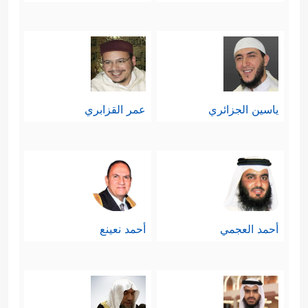
ياسين الجزائري
عمر القزابري
أحمد العجمي
أحمد نعينع