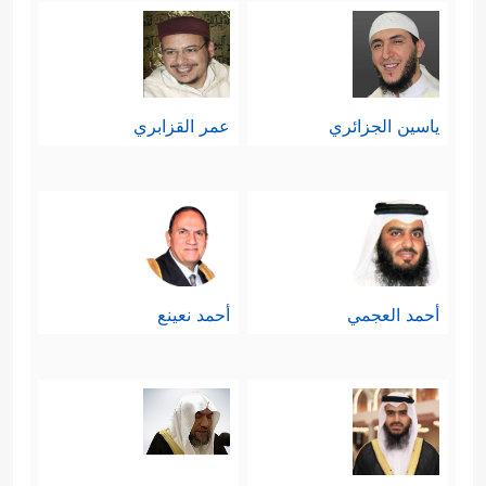
ياسين الجزائري
عمر القزابري
أحمد العجمي
أحمد نعينع