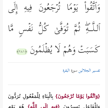
وَٱتَّقُواْ یَوۡمࣰا تُرۡجَعُونَ فِیهِ إِلَى
ٱلـلَّــهِۖ ثُمَّ تُوَفَّىٰ كُلُّ نَفۡسࣲ مَّا
كَسَبَتۡ وَهُمۡ لَا یُظۡلَمُونَ
﴿٢٨١﴾
تفسير الجلالين
سورة
البقرة
{وَاتَّقُوا يَوْمًا تُرْجَعُونَ}
بِالْبِنَاءِ لِلْمَفْعُولِ تُرَدُّونَ
وَلِلْفَاعِلِ تَسِيرُونَ
{فِيهِ إلَى اللَّه}
هُوَ يَوْم