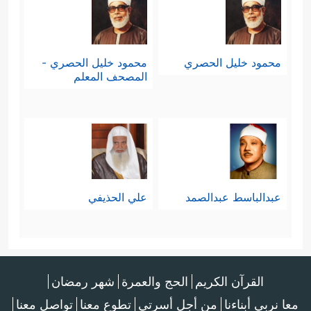
محمود خليل الحصري
محمود خليل الحصري -
المصحف المعلم
عبدالباسط عبدالصمد
علي الحذيفي
القرآن الكريم
الحج والعمرة
شهر رمضان
معا نربي أبناءنا
من أجل أسرتي
تطوع معنا
تواصل معنا