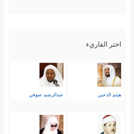
اختر القاريء
هيثم الدخين
عبدالرشيد صوفي