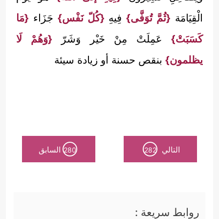
الْقِيَامَة
{ثُمَّ تُوَفَّى}
فِيهِ
{كُلّ نَفْس}
جَزَاء
{مَا
كَسَبَتْ}
عَمِلَتْ مِنْ خَيْر وَشَرّ
{وَهُمْ لَا
يظلمون}
بنقص حسنة أو زيادة سيئة
التالي
السابق
280
282
روابط سريعة :