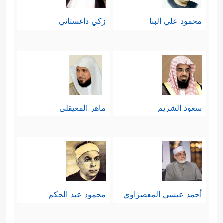
محمود علي البنا
زكي داغستاني
سعود الشريم
ماهر المعيقلي
أحمد عيسي المعصراوي
محمود عبد الحكم