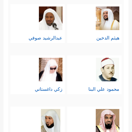
هيثم الدخين
عبدالرشيد صوفي
محمود علي البنا
زكي داغستاني