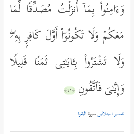
وَءَامِنُواْ بِمَاۤ أَنزَلۡتُ مُصَدِّقࣰا لِّمَا
مَعَكُمۡ وَلَا تَكُونُوۤاْ أَوَّلَ كَافِرِۭ بِهِۦۖ
وَلَا تَشۡتَرُواْ بِـَٔایَـٰتِی ثَمَنࣰا قَلِیلࣰا
وَإِیَّـٰیَ فَٱتَّقُونِ
﴿٤١﴾
تفسير الجلالين
سورة
البقرة