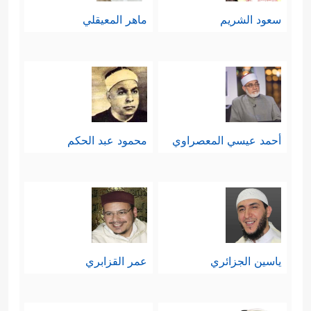
سعود الشريم
ماهر المعيقلي
أحمد عيسي المعصراوي
محمود عبد الحكم
ياسين الجزائري
عمر القزابري