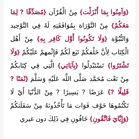
{وَآمِنُوا بِمَا أَنْزَلْت}
مِنْ الْقُرْآن
{مُصَدِّقًا ? لِمَا
مَعَكُمْ}
مِنْ التَّوْرَاة بِمُوَافَقَتِهِ لَهُ فِي التَّوْحِيد
وَالنُّبُوَّة
{وَلَا تَكُونُوا أَوَّل كَافِر بِهِ}
مِنْ أَهْل
الْكِتَاب لِأَنَّ خَلْفكُمْ تَبَع لَكُمْ فَإِثْمهمْ عَلَيْكُمْ
{وَلَا
تَشْتَرُوا}
تَسْتَبْدِلُوا
{بِآيَاتِي}
الَّتِي فِي كِتَابكُمْ
مِنْ نَعْت مُحَمَّد صَلَّى اللَّه عَلَيْهِ وَسَلَّمَ
{ثَمَنًا ?
قَلِيلًا ?}
عَرَضًا ? يَسِيرًا ? مِنْ الدُّنْيَا أَيْ لَا
تَكْتُمُوهَا خَوْف فَوَات مَا تَأْخُذُونَهُ مِنْ سَفَلَتكُمْ
{وَإِيَّايَ فَاتَّقُونِ}
خَافُونِ فِي ذَلِكَ دون غيري