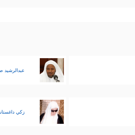
عبدالرشيد 
زكي داغستان