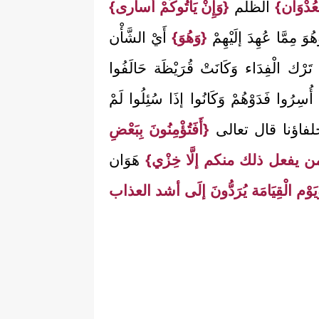
ْعُدْوَان}
الظُّلْم
{وَإِنْ يَأْتُوكُمْ أسارى}
ُوَ مِمَّا عُهِدَ إلَيْهِمْ
{وَهُوَ}
أَيْ الشَّأْن
 تَرْك الْفِدَاء وَكَانَتْ قُرَيْظَة حَالَفُوا
أُسِرُوا فَدَوْهُمْ وَكَانُوا إذَا سُئِلُوا لَمْ
ستذل حلفاؤنا قال تعالى
{أَفَتُؤْمِنُونَ بِبَعْضِ
 من يفعل ذلك منكم إلَّا خِزْي}
هَوَان
يَوْم الْقِيَامَة يُرَدُّونَ إلَى أشد العذاب