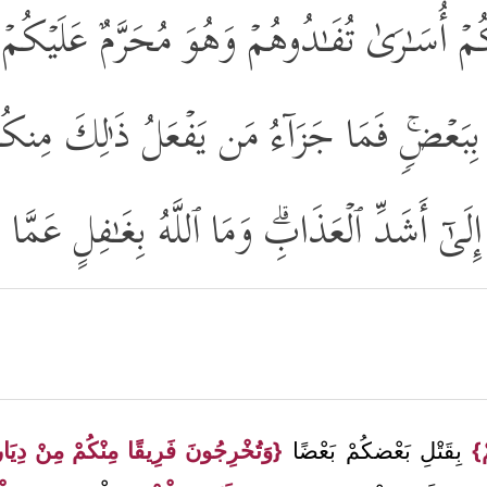
ُوكُمۡ أُسَـٰرَىٰ تُفَـٰدُوهُمۡ وَهُوَ مُحَرَّمٌ عَلَیۡكُمۡ 
ِبَعۡضࣲۚ فَمَا جَزَاۤءُ مَن یَفۡعَلُ ذَ ٰ⁠لِكَ مِنكُم
ونَ إِلَىٰۤ أَشَدِّ ٱلۡعَذَابِۗ وَمَا ٱللَّهُ بِغَـٰفِلٍ عَمَّ
ْ}
بِقَتْلِ بَعْضكُمْ بَعْضًا
{وَتُخْرِجُونَ فَرِيقًا مِنْكُمْ مِنْ دِيَ