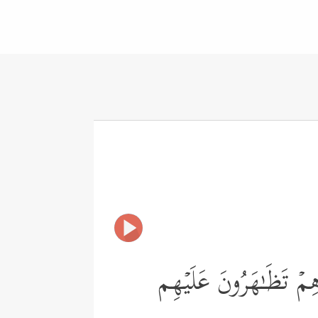
ِهِمۡ تَظَـٰهَرُونَ عَلَیۡهِم