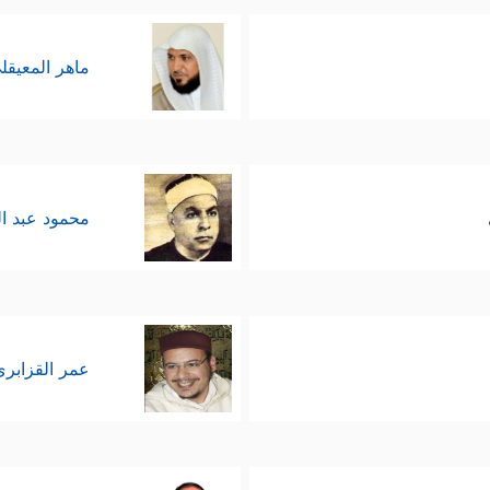
ماهر المعيقل
محمود عبد ا
عمر القزابري