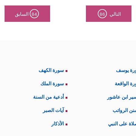
التالي
السابق
84
86
رة يوسف
سورة الكهف
ة الواقعة
سورة الملك
ير ابن عاشور
أدعية من السنة
نن الرواتب
آيات الصبر
لاة على النبي
الأذكار