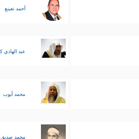
أحمد نعينع
عبد الهادي ك
محمد أيوب
محمد صديق 