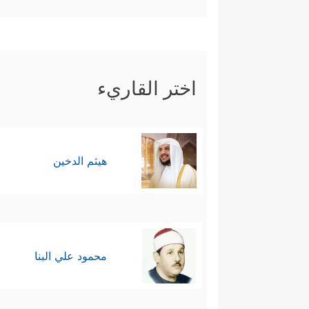
اختر القاريء
هيثم الدخين
محمود علي البنا