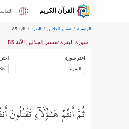
القرآن الكريم
التفاسي
الرئيسية
تفسير الجلالين
البقرة
الآية 85
سورة البقرة تفسير الجلالين الآية 85
اختر سورة
اختر 
ثُمَّ أَنتُمۡ هَـٰۤـؤُلَاۤءِ تَقۡتُلُون