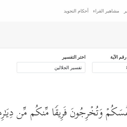
ر
مشاهير القراء
أحكام التجويد
رقم الآية
اختر التفسير
َ أَنفُسَكُمۡ وَتُخۡرِجُونَ فَرِیقࣰا مِّنكُم مِّن دِیَـٰر