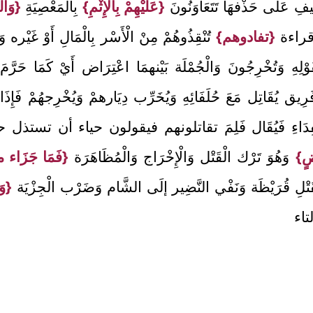
يفِ عَلَى حَذْفهَا تَتَعَاوَنُونَ
{عَلَيْهِمْ بِالْإِثْمِ}
بِالْمَعْصِيَةِ
{وَال
راءة
{تفادوهم}
تُنْقِذُوهُمْ مِنْ الْأَسْر بِالْمَالِ أَوْ غَيْره وَه
ْلِهِ وَتُخْرِجُونَ وَالْجُمْلَة بَيْنهمَا اعْتِرَاض أَيْ كَمَا حَرَّمَ
يق يُقَاتِل مَعَ حُلَفَائِهِ وَيُخَرِّب دِيَارهمْ وَيُخْرِجهُمْ فَإِذَا 
مِرْنَا بِالْفِدَاءِ فَيُقَال فَلِمَ تقاتلونهم فيقولون حياء أن ت
ْضٍ}
وَهُوَ تَرْك الْقَتْل وَالْإِخْرَاج وَالْمُظَاهَرَة
{فَمَا جَزَاء
َتْلِ قُرَيْظَة وَنَفْي النَّضِير إلَى الشَّام وَضَرْب الْجِزْيَة
{وَ
تاء