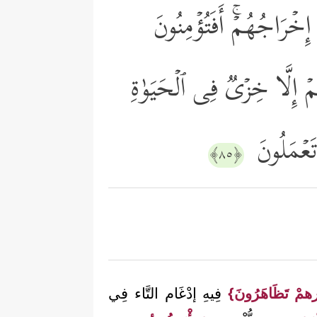
إِخۡرَاجُهُمۡۚ أَفَتُؤۡمِنُونَ
ۡ إِلَّا خِزۡیࣱ فِی ٱلۡحَیَوٰةِ
ا تَعۡمَلُونَ
﴿٨٥﴾
ارهمْ تَظَاهَرُونَ}
فِيهِ إدْغَام التَّاء فِي