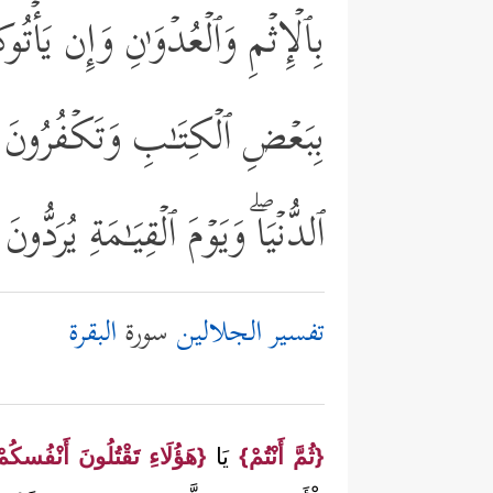
بِٱلۡإِثۡمِ وَٱلۡعُدۡوَ ٰ⁠نِ وَإِن یَأۡت
بِبَعۡضِ ٱلۡكِتَـٰبِ وَتَكۡفُرُونَ ب
ٱلدُّنۡیَاۖ وَیَوۡمَ ٱلۡقِیَـٰمَةِ یُرَدُّ
تفسير الجلالين
سورة
البقرة
{ثُمَّ أَنْتُمْ}
يَا
{هَؤُلَاءِ تَقْتُلُونَ أَنْفُسكُم