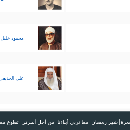
محمود خليل 
علي الحذيفي
عمرة
شهر رمضان
معا نربي أبناءنا
من أجل أسرتي
تطوع معن