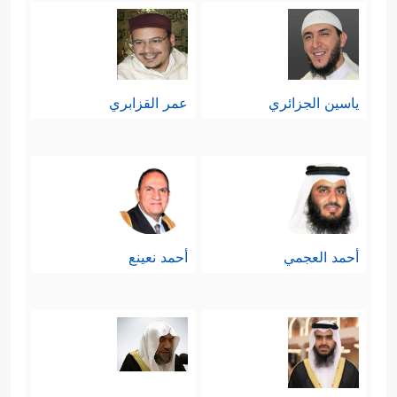
ياسين الجزائري
عمر القزابري
أحمد العجمي
أحمد نعينع