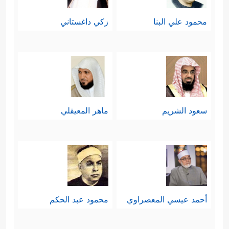
محمود علي البنا
زكي داغستاني
سعود الشريم
ماهر المعيقلي
أحمد عيسي المعصراوي
محمود عبد الحكم