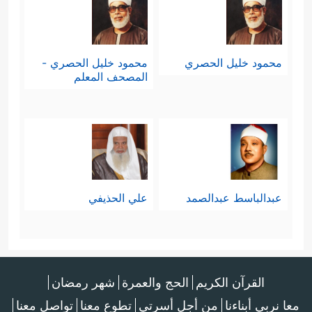
محمود خليل الحصري
محمود خليل الحصري -
المصحف المعلم
عبدالباسط عبدالصمد
علي الحذيفي
القرآن الكريم
الحج والعمرة
شهر رمضان
معا نربي أبناءنا
من أجل أسرتي
تطوع معنا
تواصل معنا