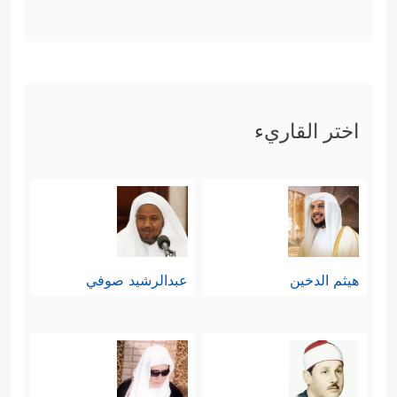
اختر القاريء
هيثم الدخين
عبدالرشيد صوفي