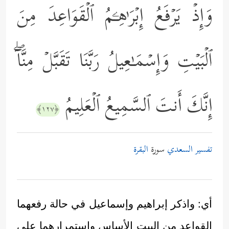
وَإِذۡ یَرۡفَعُ إِبۡرَ ٰ⁠هِـۧمُ ٱلۡقَوَاعِدَ مِنَ
ٱلۡبَیۡتِ وَإِسۡمَـٰعِیلُ رَبَّنَا تَقَبَّلۡ مِنَّاۤۖ
إِنَّكَ أَنتَ ٱلسَّمِیعُ ٱلۡعَلِیمُ
﴿١٢٧﴾
تفسير السعدي
سورة
البقرة
أي: واذكر إبراهيم وإسماعيل في حالة رفعهما
القواعد من البيت الأساس واستمرارهما على