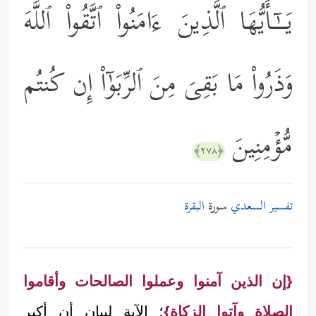
یَــٰۤـأَیُّهَا ٱلَّذِینَ ءَامَنُواْ ٱتَّقُواْ ٱللَّهَ
وَذَرُواْ مَا بَقِیَ مِنَ ٱلرِّبَوٰۤاْ إِن كُنتُم
مُّؤۡمِنِینَ
﴿٢٧٨﴾
تفسير السعدي
سورة
البقرة
{إن الذين آمنوا وعملوا الصالحات وأقاموا
الصلاة وآتوا الزكاة}
؛ الآية لبيان أن أكبر