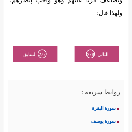
وتضاعف الربا عليهم وهو واجب إنظارهم،
ولهذا قال:
التالي
السابق
277
279
روابط سريعة :
سورة البقرة
سورة يوسف