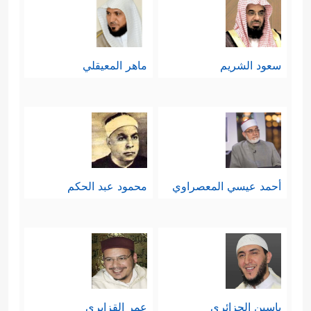
سعود الشريم
ماهر المعيقلي
أحمد عيسي المعصراوي
محمود عبد الحكم
ياسين الجزائري
عمر القزابري