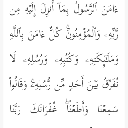
ءَامَنَ ٱلرَّسُولُ بِمَاۤ أُنزِلَ إِلَیۡهِ مِن
رَّبِّهِۦ وَٱلۡمُؤۡمِنُونَۚ كُلٌّ ءَامَنَ بِٱللَّهِ
وَمَلَـٰۤىِٕكَتِهِۦ وَكُتُبِهِۦ وَرُسُلِهِۦ لَا
نُفَرِّقُ بَیۡنَ أَحَدࣲ مِّن رُّسُلِهِۦۚ وَقَالُواْ
سَمِعۡنَا وَأَطَعۡنَاۖ غُفۡرَانَكَ رَبَّنَا