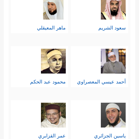
سعود الشريم
ماهر المعيقلي
أحمد عيسي المعصراوي
محمود عبد الحكم
ياسين الجزائري
عمر القزابري