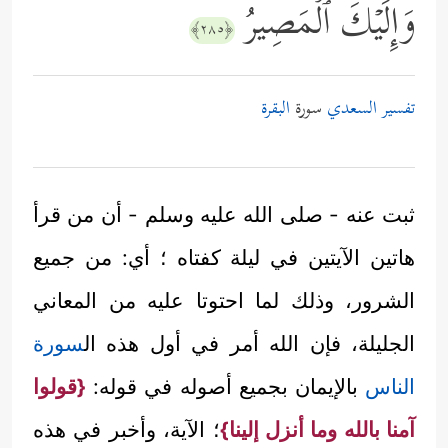
وَإِلَیۡكَ ٱلۡمَصِیرُ
﴿٢٨٥﴾
تفسير السعدي
سورة
البقرة
ثبت عنه - صلى الله عليه وسلم - أن من قرأ
هاتين الآيتين في ليلة كفتاه ؛ أي: من جميع
الشرور، وذلك لما احتوتا عليه من المعاني
الجليلة، فإن الله أمر في أول هذه ال
سورة
الناس
بالإيمان بجميع أصوله في قوله:
{قولوا
آمنا بالله وما أنزل إلينا}
؛ الآية، وأخبر في هذه