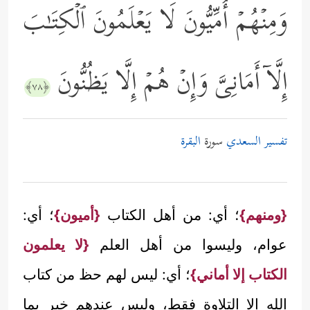
وَمِنۡهُمۡ أُمِّیُّونَ لَا یَعۡلَمُونَ ٱلۡكِتَـٰبَ
إِلَّاۤ أَمَانِیَّ وَإِنۡ هُمۡ إِلَّا یَظُنُّونَ
﴿٧٨﴾
تفسير السعدي
سورة
البقرة
{ومنهم}
؛ أي: من أهل الكتاب
{أميون}
؛ أي:
عوام، وليسوا من أهل العلم
{لا يعلمون
الكتاب إلا أماني}
؛ أي: ليس لهم حظ من كتاب
الله إلا التلاوة فقط، وليس عندهم خبر بما