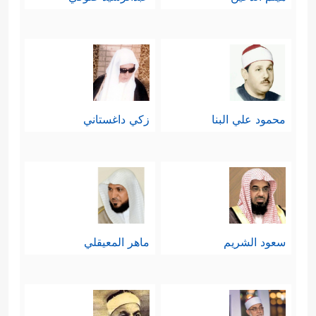
محمود علي البنا
زكي داغستاني
سعود الشريم
ماهر المعيقلي