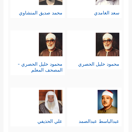
سعد الغامدي
محمد صديق المنشاوي
محمود خليل الحصري
محمود خليل الحصري -
المصحف المعلم
عبدالباسط عبدالصمد
علي الحذيفي