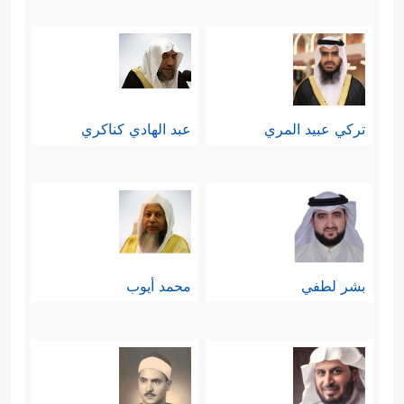
تركي عبيد المري
عبد الهادي كناكري
بشر لطفي
محمد أيوب