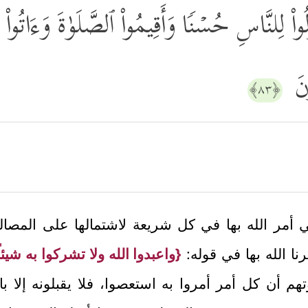
ْ لِلنَّاسِ حُسۡنࣰا وَأَقِیمُواْ ٱلصَّلَوٰةَ وَءَاتُواْ ٱلزَّك
ونَ
﴿٨٣﴾
 أمر الله بها في كل شريعة لاشتمالها على المصال
نا الله بها في قوله:
{واعبدوا الله ولا تشركوا به شيئاً
 أن كل أمر أمروا به استعصوا، فلا يقبلونه إلا بالأي