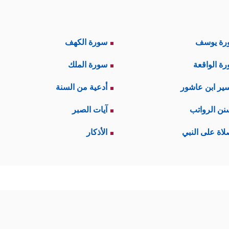
رة يوسف
سورة الكهف
ة الواقعة
سورة الملك
ير ابن عاشور
أدعية من السنة
نن الرواتب
آيات الصبر
لاة على النبي
الأذكار