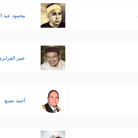
محمود عبد ا
عمر القزابري
أحمد نعينع