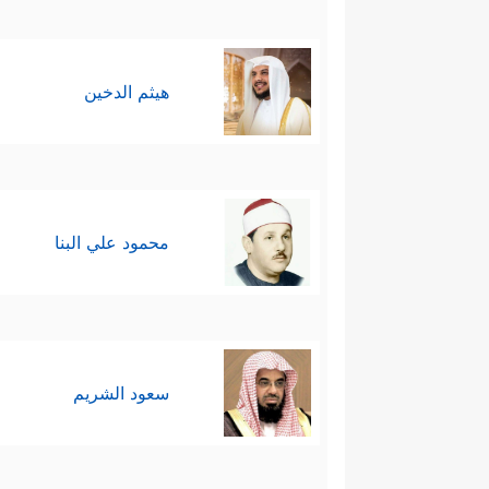
هيثم الدخين
محمود علي البنا
سعود الشريم