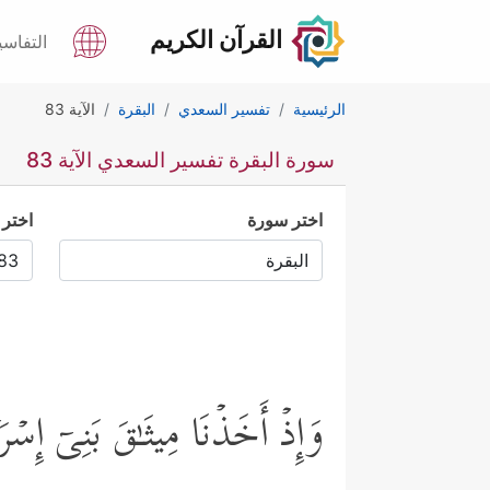
القرآن الكريم
التفاسي
الرئيسية
تفسير السعدي
البقرة
الآية 83
سورة البقرة تفسير السعدي الآية 83
اختر سورة
اختر 
وَإِذۡ أَخَذۡنَا مِیثَـٰقَ بَنِیۤ إِسۡرَ 