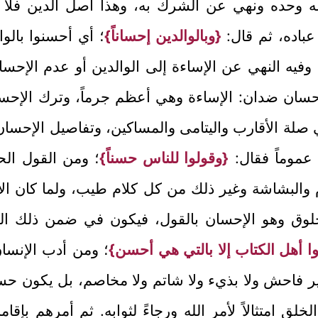
لله وحده ونهي عن الشرك به، وهذا أصل الدين فلا ت
عباده، ثم قال:
{وبالوالدين إحساناً}
؛ أي أحسنوا بالو
فيه النهي عن الإساءة إلى الوالدين أو عدم الإحسا
حسان ضدان: الإساءة وهي أعظم جرماً، وترك الإحسا
صلة الأقارب واليتامى والمساكين، وتفاصيل الإحسان 
 عموماً فقال:
{وقولوا للناس حسناً}
؛ ومن القول ال
 والبشاشة وغير ذلك من كل كلام طيب، ولما كان الإن
لوق وهو الإحسان بالقول، فيكون في ضمن ذلك النه
لوا أهل الكتاب إلا بالتي هي أحسن}
؛ ومن أدب الإنسان
 غير فاحش ولا بذيء ولا شاتم ولا مخاصم، بل يكون حسن
لق امتثالاً لأمر الله ورجاءً لثوابه. ثم أمرهم بإقام