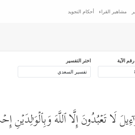
ر
مشاهير القراء
أحكام التجويد
رقم الآية
اختر التفسير
ٰ⁠ۤءِیلَ لَا تَعۡبُدُونَ إِلَّا ٱللَّهَ وَبِٱلۡوَ ٰ⁠لِدَیۡنِ إ