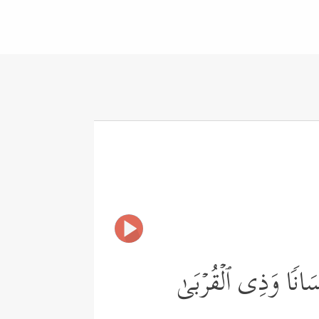
ِحۡسَانࣰا وَذِی ٱلۡقُرۡبَىٰ