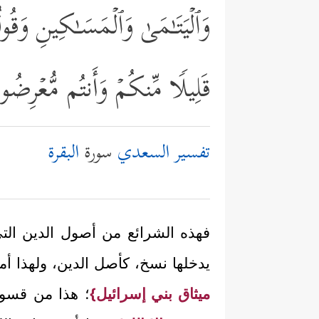
وَٱلۡیَتَـٰمَىٰ وَٱلۡمَسَـٰكِینِ وَقُولُوا
قَلِیلࣰا مِّنكُمۡ وَأَنتُم مُّعۡرِضُ
تفسير السعدي
سورة
البقرة
فهذه الشرائع من أصول الدين التي
يدخلها نسخ، كأصل الدين، ولهذا أمر
ميثاق بني إسرائيل}
؛ هذا من قسوتهم