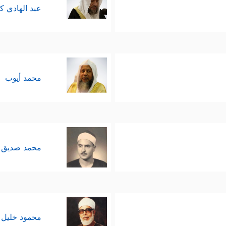
عبد الهادي ك
محمد أيوب
محمد صديق 
محمود خليل 