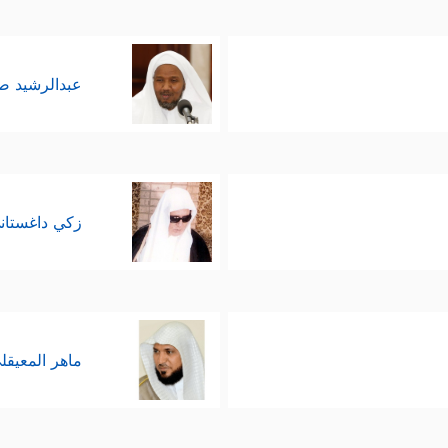
عبدالرشيد 
زكي داغستان
ماهر المعيقل