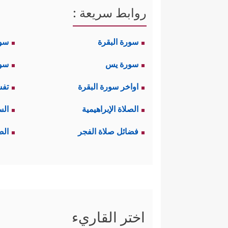
روابط سريعة :
سورة البقرة
سو
سورة يس
سور
اواخر سورة البقرة
تفس
الصلاة الإبراهيمية
الس
فضائل صلاة الفجر
الص
اختر القاريء