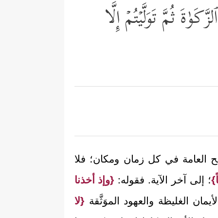
َوٰةَ ثُمَّ تَوَلَّیۡتُمۡ إِلَّا
ح العامة في كل زمان ومكان؛ فلا
}
؛ إلى آخر الآية. فقوله:
{وإذ أخذنا
مان الغليظة والعهود الموَثَّقة
{لا