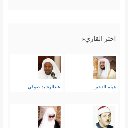
اختر القاريء
هيثم الدخين
عبدالرشيد صوفي