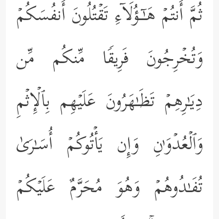
ثُمَّ أَنتُمۡ هَـٰۤـؤُلَاۤءِ تَقۡتُلُونَ أَنفُسَكُمۡ
وَتُخۡرِجُونَ فَرِیقࣰا مِّنكُم مِّن
دِیَـٰرِهِمۡ تَظَـٰهَرُونَ عَلَیۡهِم بِٱلۡإِثۡمِ
وَٱلۡعُدۡوَ ٰ⁠نِ وَإِن یَأۡتُوكُمۡ أُسَـٰرَىٰ
تُفَـٰدُوهُمۡ وَهُوَ مُحَرَّمٌ عَلَیۡكُمۡ