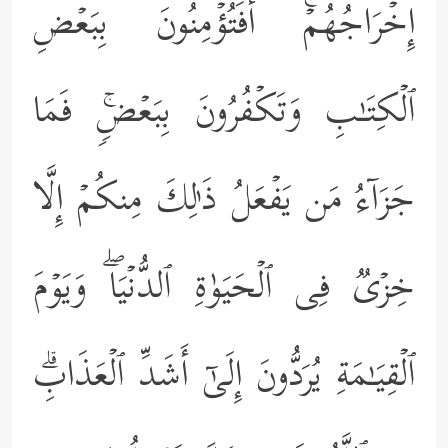
إِخۡرَاجُهُمۡۚ أَفَتُؤۡمِنُونَ بِبَعۡضِ
ٱلۡكِتَـٰبِ وَتَكۡفُرُونَ بِبَعۡضࣲۚ فَمَا
جَزَاۤءُ مَن یَفۡعَلُ ذَ ٰ⁠لِكَ مِنكُمۡ إِلَّا
خِزۡیࣱ فِی ٱلۡحَیَوٰةِ ٱلدُّنۡیَاۖ وَیَوۡمَ
ٱلۡقِیَـٰمَةِ یُرَدُّونَ إِلَىٰۤ أَشَدِّ ٱلۡعَذَابِۗ