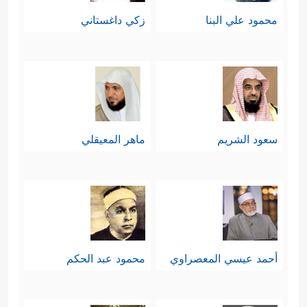
محمود علي البنا
زكي داغستاني
سعود الشريم
ماهر المعيقلي
أحمد عيسي المعصراوي
محمود عبد الحكم