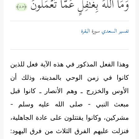
وَمَا ٱللَّهُ بِغَـٰفِلٍ عَمَّا تَعۡمَلُونَ
﴿٨٥﴾
تفسير السعدي
سورة
البقرة
وهذا الفعل المذكور في هذه الآية فعل للذين
كانوا في زمن الوحي بالمدينة، وذلك أن
الأوس والخزرج ـ وهم الأنصار ـ كانوا قبل
مبعث النبي - صلى الله عليه وسلم -
مشركين، وكانوا يقتتلون على عادة الجاهلية،
فنزلت عليهم الفرق الثلاث من فرق اليهود: