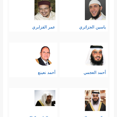
ياسين الجزائري
عمر القزابري
أحمد العجمي
أحمد نعينع