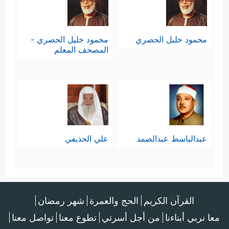
محمود خليل الحصري
محمود خليل الحصري -
المصحف المعلم
عبدالباسط عبدالصمد
علي الحذيفي
القرآن الكريم
الحج والعمرة
شهر رمضان
معا نربي أبناءنا
من أجل أسرتي
تطوع معنا
تواصل معنا