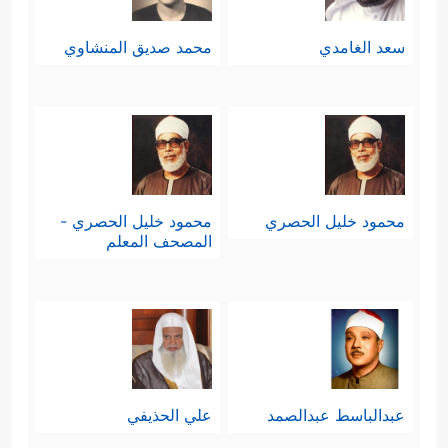
سعد الغامدي
محمد صديق المنشاوي
محمود خليل الحصري
محمود خليل الحصري -
المصحف المعلم
عبدالباسط عبدالصمد
علي الحذيفي