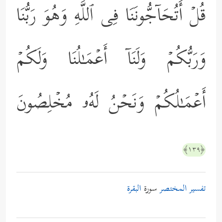
قُلۡ أَتُحَاۤجُّونَنَا فِی ٱللَّهِ وَهُوَ رَبُّنَا
وَرَبُّكُمۡ وَلَنَاۤ أَعۡمَـٰلُنَا وَلَكُمۡ
أَعۡمَـٰلُكُمۡ وَنَحۡنُ لَهُۥ مُخۡلِصُونَ
﴿١٣٩﴾
تفسير المختصر
سورة
البقرة