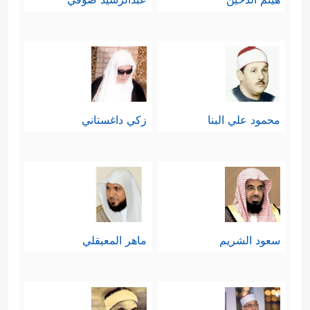
محمود علي البنا
زكي داغستاني
سعود الشريم
ماهر المعيقلي