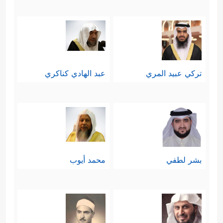
تركي عبيد المري
عبد الهادي كناكري
بشر لطفي
محمد أيوب