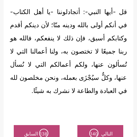
قل -أيها النبي-: أتجادلوننا -يا أهل الكتاب-
في أنكم أولى بالله ودينه منّا؛ لأن دينكم أقدم
وكتابكم أسبق، فإن ذلك لا ينفعكم، فالله هو
ربنا جميعًا لا تختصون به، ولنا أعمالنا التي لا
تُسألون عنها، ولكم أعمالكم التي لا نُسأل
عنها، وكلٌّ سيُجْزَى بعمله، ونحن مخلصون لله
في العبادة والطاعة لا نشرك به شيئًا.
التالي
السابق
138
140