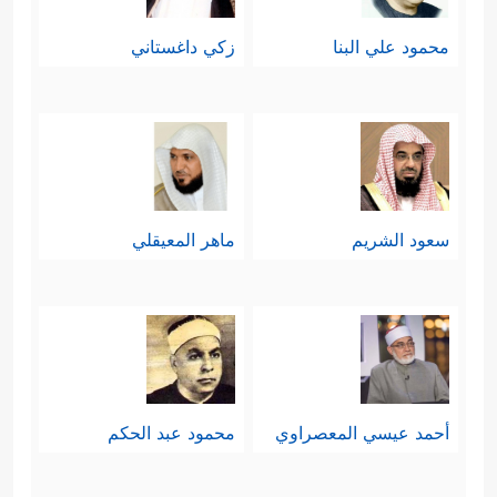
محمود علي البنا
زكي داغستاني
سعود الشريم
ماهر المعيقلي
أحمد عيسي المعصراوي
محمود عبد الحكم