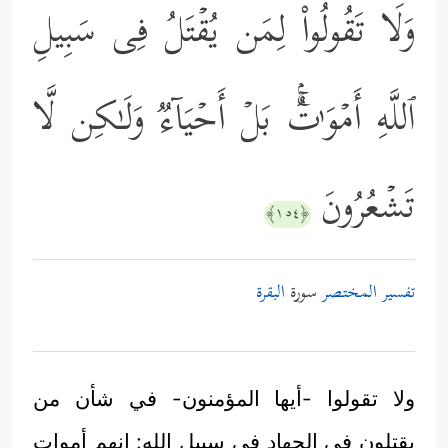
وَلَا تَقُولُواْ لِمَن یُقۡتَلُ فِی سَبِیلِ
ٱللَّهِ أَمۡوَ ٰ⁠تُۢۚ بَلۡ أَحۡیَاۤءࣱ وَلَـٰكِن لَّا
تَشۡعُرُونَ
﴿١٥٤﴾
تفسير المختصر
سورة
البقرة
ولا تقولوا -أيها المؤمنون- في شأن من
يقتلون في الجهاد في سبيل الله: إنهم أموات