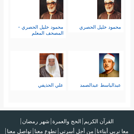
محمود خليل الحصري
محمود خليل الحصري -
المصحف المعلم
عبدالباسط عبدالصمد
علي الحذيفي
القرآن الكريم
الحج والعمرة
شهر رمضان
معا نربي أبناءنا
من أجل أسرتي
تطوع معنا
تواصل معنا