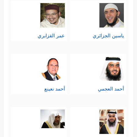
ياسين الجزائري
عمر القزابري
أحمد العجمي
أحمد نعينع