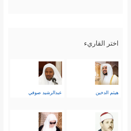
اختر القاريء
هيثم الدخين
عبدالرشيد صوفي