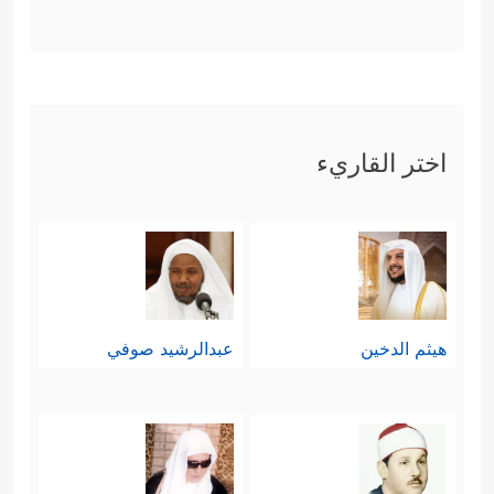
اختر القاريء
هيثم الدخين
عبدالرشيد صوفي