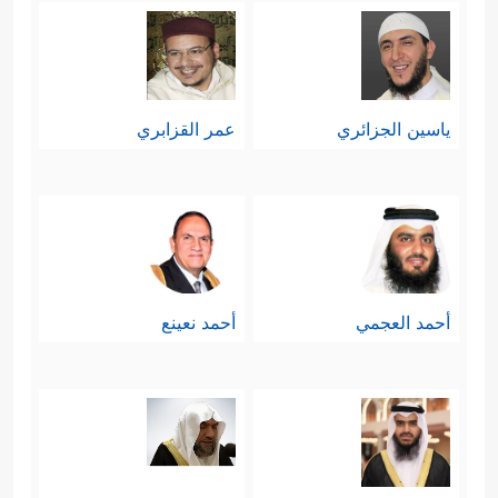
ياسين الجزائري
عمر القزابري
أحمد العجمي
أحمد نعينع