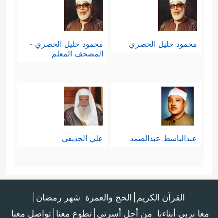
محمود خليل الحصري
محمود خليل الحصري -
المصحف المعلم
عبدالباسط عبدالصمد
علي الحذيفي
القرآن الكريم
الحج والعمرة
شهر رمضان
معا نربي أبناءنا
من أجل أسرتي
تطوع معنا
تواصل معنا