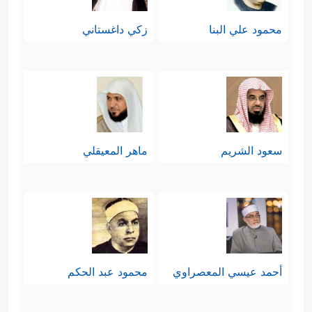
محمود علي البنا
زكي داغستاني
سعود الشريم
ماهر المعيقلي
أحمد عيسي المعصراوي
محمود عبد الحكم