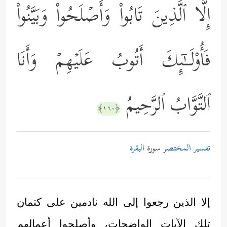
إِلَّا ٱلَّذِینَ تَابُواْ وَأَصۡلَحُواْ وَبَیَّنُواْ
فَأُوْلَــٰۤىِٕكَ أَتُوبُ عَلَیۡهِمۡ وَأَنَا
ٱلتَّوَّابُ ٱلرَّحِیمُ
﴿١٦٠﴾
تفسير المختصر
سورة
البقرة
إلا الذين رجعوا إلى الله نادمين على كتمان
تلك الآيات الواضحات، وأصلحوا أعمالهم