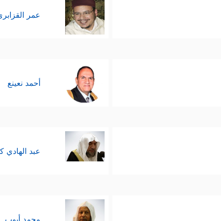
عمر القزابري
أحمد نعينع
عبد الهادي ك
محمد أيوب