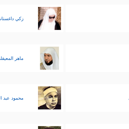
زكي داغستان
ماهر المعيقل
محمود عبد ا