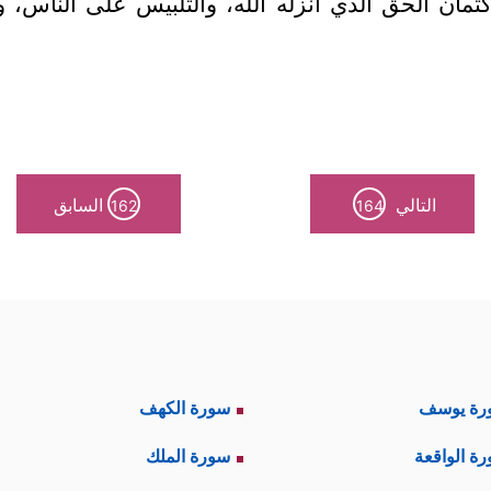
مان الحق الَّذي أنزله الله، والتلبيس على الناس، و
التالي
السابق
162
164
رة يوسف
سورة الكهف
ة الواقعة
سورة الملك