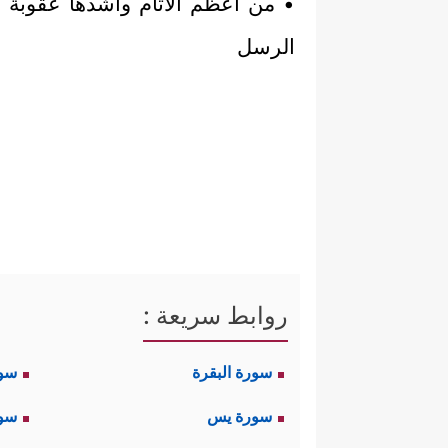
• من أعظم الآثام وأشدها عقوبة كت
الرسل
روابط سريعة :
سورة البقرة
سو
سورة يس
سور