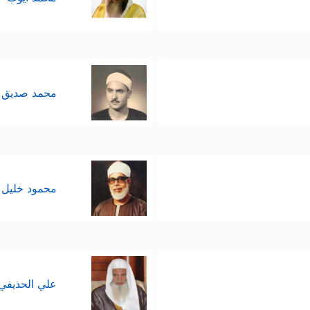
محمد صديق 
محمود خليل 
علي الحذيفي