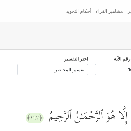
ر
مشاهير القراء
أحكام التجويد
رقم الآية
اختر التفسير
َـٰهَ إِلَّا هُوَ ٱلرَّحۡمَـٰنُ ٱلرَّحِیمُ
﴿١٦٣﴾