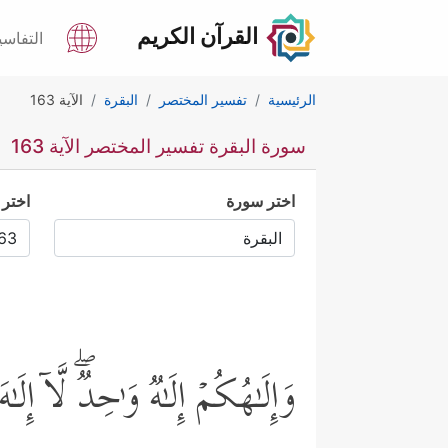
القرآن الكريم
التفاسي
الرئيسية
تفسير المختصر
البقرة
الآية 163
سورة البقرة تفسير المختصر الآية 163
اختر سورة
اختر 
وَإِلَـٰهُكُمۡ إِلَـٰهࣱ وَ ٰ⁠حِدࣱۖ لَّاۤ إِل