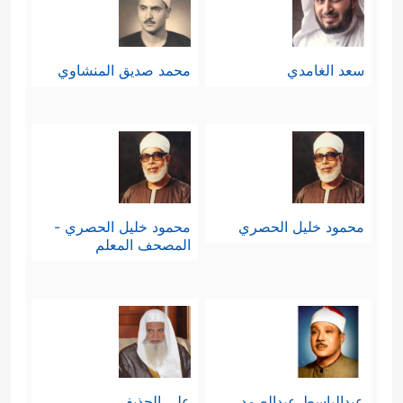
سعد الغامدي
محمد صديق المنشاوي
محمود خليل الحصري
محمود خليل الحصري -
المصحف المعلم
عبدالباسط عبدالصمد
علي الحذيفي