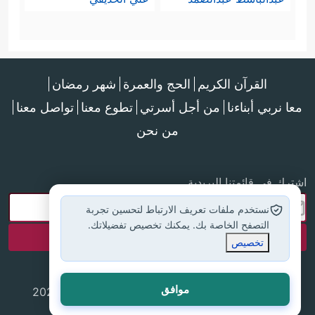
القرآن الكريم
الحج والعمرة
شهر رمضان
معا نربي أبناءنا
من أجل أسرتي
تطوع معنا
تواصل معنا
من نحن
اشترك في قائمتنا البريدية
نستخدم ملفات تعريف الارتباط لتحسين تجربة
التصفح الخاصة بك. يمكنك تخصيص تفضيلاتك.
تخصيص
موافق
جميع الحقوق محفوظة لموقع إسلام أون لاين © 2025