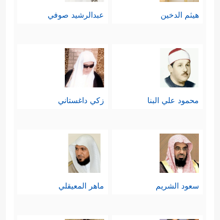
هيثم الدخين
عبدالرشيد صوفي
محمود علي البنا
زكي داغستاني
سعود الشريم
ماهر المعيقلي