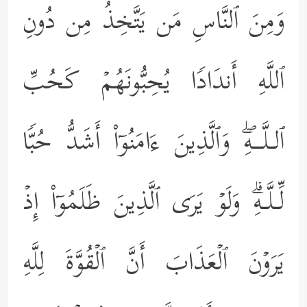
وَمِنَ ٱلنَّاسِ مَن یَتَّخِذُ مِن دُونِ
ٱللَّهِ أَندَادࣰا یُحِبُّونَهُمۡ كَحُبِّ
ٱلـلَّــهِۖ وَٱلَّذِینَ ءَامَنُوۤاْ أَشَدُّ حُبࣰّا
لِّـلَّـهِۗ وَلَوۡ یَرَى ٱلَّذِینَ ظَلَمُوۤاْ إِذۡ
یَرَوۡنَ ٱلۡعَذَابَ أَنَّ ٱلۡقُوَّةَ لِلَّهِ