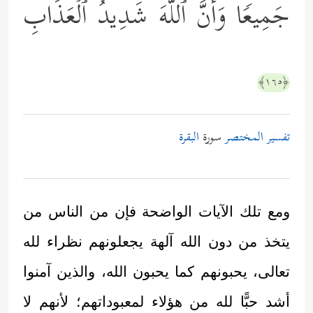
جَمِیعࣰا وَأَنَّ ٱللَّهَ شَدِیدُ ٱلۡعَذَابِ
﴿١٦٥﴾
تفسير المختصر
سورة
البقرة
ومع تلك الآيات الواضحة فإن من الناس من
يتخذ من دون الله آلهة يجعلونهم نظراء لله
تعالى، يحبونهم كما يحبون الله، والذين آمنوا
أشد حبًّا لله من هؤلاء لمعبوداتهم؛ لأنهم لا