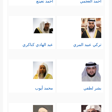
أحمد العجمي
أحمد نعينع
تركي عبيد المري
عبد الهادي كناكري
بشر لطفي
محمد أيوب