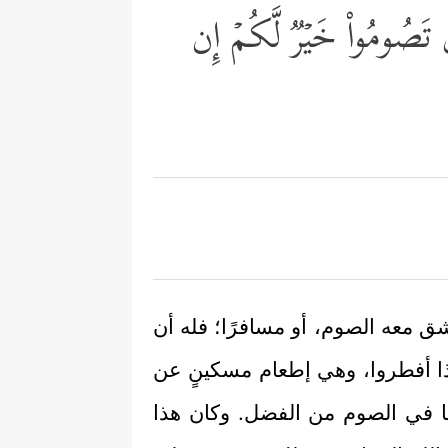
ن تَصُومُواْ خَیۡرࣱ لَّكُمۡ إِن
يشق معه الصوم، أو مسافرًا؛ فله أن
ذا أفطروا، وهي إطعام مسكينٍ عن
ا في الصوم من الفضل. وكان هذا