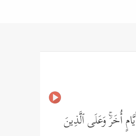
َامٍ أُخَرَۚ وَعَلَى ٱلَّذِینَ