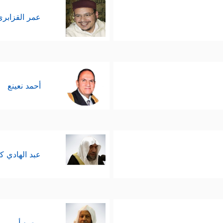
عمر القزابري
أحمد نعينع
عبد الهادي ك