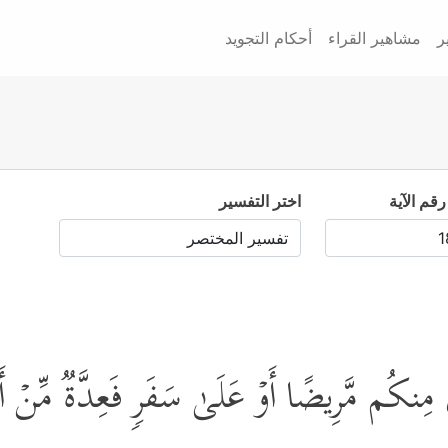
ر
مشاهير القراء
أحكام التجويد
رقم الآية
اختر التفسير
 مِنكُم مَّرِیضًا أَوۡ عَلَىٰ سَفَرࣲ فَعِدَّةࣱ مِّنۡ أَیّ