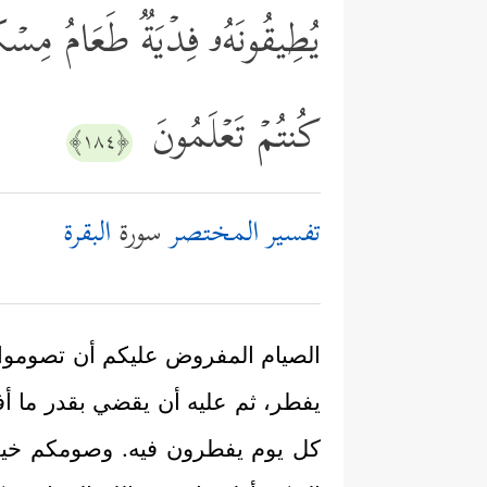
یُطِیقُونَهُۥ فِدۡیَةࣱ طَعَامُ مِسۡكِ
كُنتُمۡ تَعۡلَمُونَ
﴿١٨٤﴾
تفسير المختصر
سورة
البقرة
الصيام المفروض عليكم أن تصوموا أيا
يفطر، ثم عليه أن يقضي بقدر ما أ
كل يوم يفطرون فيه. وصومكم خير 