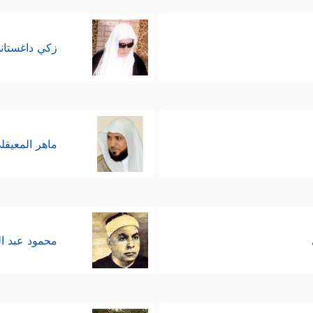
زكي داغستان
ماهر المعيقل
محمود عبد ا