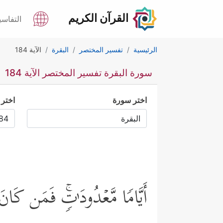
القرآن الكريم
التفاسي
الرئيسية
تفسير المختصر
البقرة
الآية 184
سورة البقرة تفسير المختصر الآية 184
اختر سورة
اختر 
أَیَّامࣰا مَّعۡدُودَ ٰ⁠تࣲۚ فَمَن كَانَ