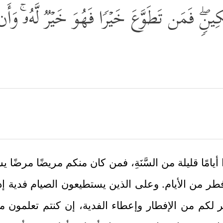
ینࣲۖ فَمَن تَطَوَّعَ خَیۡرࣰا فَهُوَ خَیۡرࣱ لَّهُۥۚ وَأَ
مًا قليلة من السَّنَةِ، فمن كان منكم مريضًا مرضًا 
فطر من الأيام. وعلى الذين يستطيعون الصيام فدية إ
لكم من الإفطار وإعطاء الفدية، إن كنتم تعلمون م