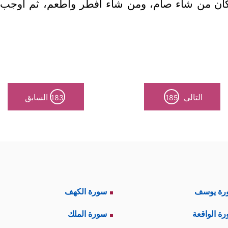
فكان من شاء صام، ومن شاء أفطر وأطعم، ثم أوجب ا
التالي
السابق
183
185
رة يوسف
سورة الكهف
ة الواقعة
سورة الملك