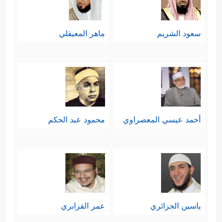
سعود الشريم
ماهر المعيقلي
أحمد عيسي المعصراوي
محمود عبد الحكم
ياسين الجزائري
عمر القزابري