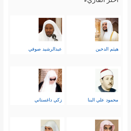
هيثم الدخين
عبدالرشيد صوفي
محمود علي البنا
زكي داغستاني