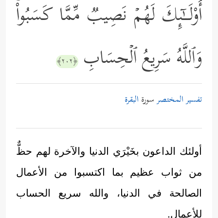
أُوْلَــٰۤىِٕكَ لَهُمۡ نَصِیبࣱ مِّمَّا كَسَبُواْۚ
وَٱللَّهُ سَرِیعُ ٱلۡحِسَابِ
﴿٢٠٢﴾
تفسير المختصر
سورة
البقرة
أولئك الداعون بخَيْرَي الدنيا والآخرة لهم حظٌّ
من ثواب عظيم بما اكتسبوا من الأعمال
الصالحة في الدنيا، والله سريع الحساب
للأعمال.