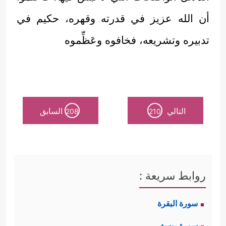
أن الله عزيز في قدرته وقهره، حكيم في
تدبيره وتشريعه، فخافوه وعَظِّموه
التالي
السابق
208
210
روابط سريعة :
سورة البقرة
سورة يوسف