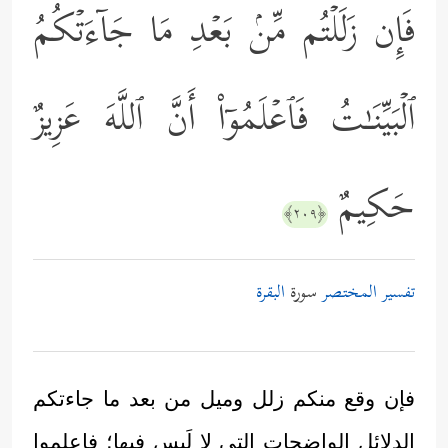
فَإِن زَلَلۡتُم مِّنۢ بَعۡدِ مَا جَاۤءَتۡكُمُ
ٱلۡبَیِّنَـٰتُ فَٱعۡلَمُوۤاْ أَنَّ ٱللَّهَ عَزِیزٌ
حَكِیمٌ
﴿٢٠٩﴾
تفسير المختصر
سورة
البقرة
فإن وقع منكم زلل وميل من بعد ما جاءتكم
الدلائل الواضحات التي لا لَبس فيها؛ فاعلموا