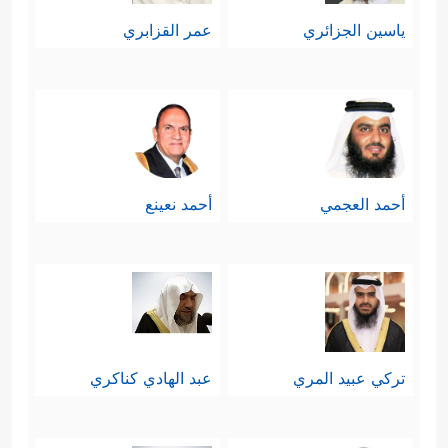
ياسين الجزائري
عمر القزابري
أحمد العجمي
أحمد نعينع
تركي عبيد المري
عبد الهادي كناكري