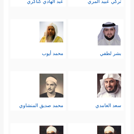
تركي عبيد المري
عبد الهادي كناكري
بشر لطفي
محمد أيوب
سعد الغامدي
محمد صديق المنشاوي