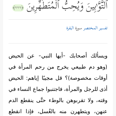
ٱلتَّوَّ ٰ⁠بِینَ وَیُحِبُّ ٱلۡمُتَطَهِّرِینَ
﴿٢٢٢﴾
تفسير المختصر
سورة
البقرة
ويسألك أصحابك -أيها النبي- عن الحيض
(وهو دم طبيعي يخرج من رحم المرأة في
أوقات مخصوصة)؟ قل مجيبًا إياهم: الحيض
أذى للرجل والمرأة، فاجتنبوا جماع النساء في
وقته، ولا تقربوهن بالوطء حتَّى ينقطع الدم
عنهن، ويتطهرن منه بالغُسل، فإذا انقطع