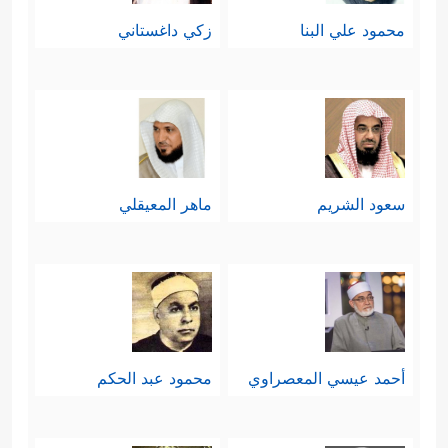
محمود علي البنا
زكي داغستاني
سعود الشريم
ماهر المعيقلي
أحمد عيسي المعصراوي
محمود عبد الحكم