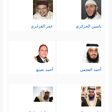
ياسين الجزائري
عمر القزابري
أحمد العجمي
أحمد نعينع