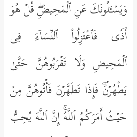
وَیَسۡـَٔلُونَكَ عَنِ ٱلۡمَحِیضِۖ قُلۡ هُوَ
أَذࣰى فَٱعۡتَزِلُواْ ٱلنِّسَاۤءَ فِی
ٱلۡمَحِیضِ وَلَا تَقۡرَبُوهُنَّ حَتَّىٰ
یَطۡهُرۡنَۖ فَإِذَا تَطَهَّرۡنَ فَأۡتُوهُنَّ مِنۡ
حَیۡثُ أَمَرَكُمُ ٱللَّهُۚ إِنَّ ٱللَّهَ یُحِبُّ