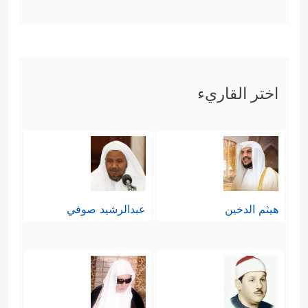
اختر القاريء
هيثم الدخين
عبدالرشيد صوفي