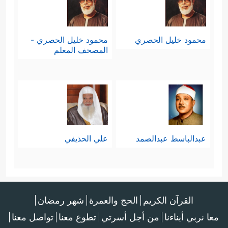
محمود خليل الحصري
محمود خليل الحصري -
المصحف المعلم
عبدالباسط عبدالصمد
علي الحذيفي
القرآن الكريم
الحج والعمرة
شهر رمضان
معا نربي أبناءنا
من أجل أسرتي
تطوع معنا
تواصل معنا