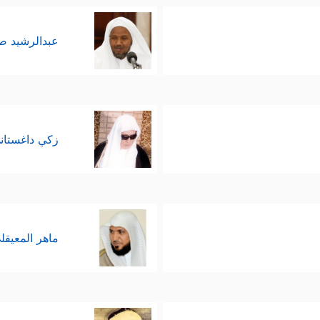
عبدالرشيد 
زكي داغستان
ماهر المعيقل