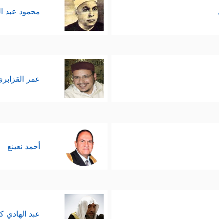
محمود عبد ا
عمر القزابري
أحمد نعينع
عبد الهادي ك