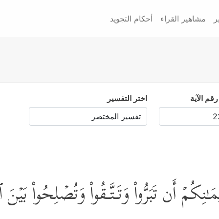
ر
مشاهير القراء
أحكام التجويد
رقم الآية
اختر التفسير
ۡمَـٰنِكُمۡ أَن تَبَرُّواْ وَتَـتَّـقُواْ وَتُصۡلِحُواْ بَیۡن