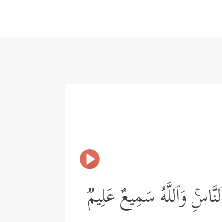
َ ٱلنَّاسِۚ وَٱللَّهُ سَمِیعٌ عَلِیمࣱ