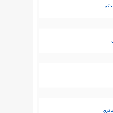
لحكم
ناكري