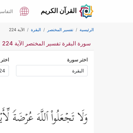
القرآن الكريم
التفاسي
الرئيسية
تفسير المختصر
البقرة
الآية 224
سورة البقرة تفسير المختصر الآية 224
اختر سورة
اختر 
وَلَا تَجۡعَلُواْ ٱللَّهَ عُرۡضَةࣰ لِّأَی