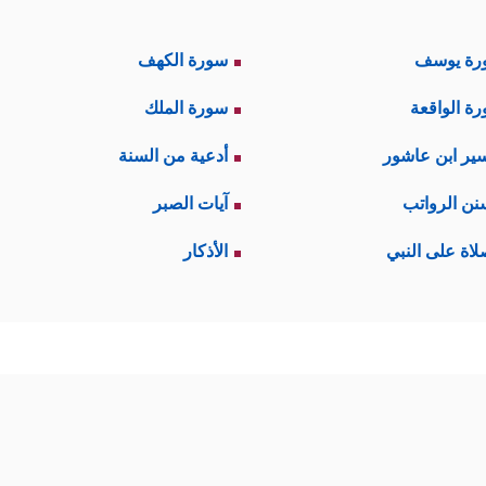
رة يوسف
سورة الكهف
ة الواقعة
سورة الملك
ير ابن عاشور
أدعية من السنة
نن الرواتب
آيات الصبر
لاة على النبي
الأذكار