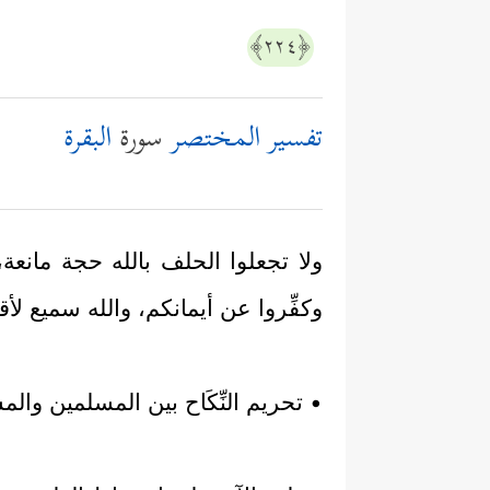
﴿٢٢٤﴾
تفسير المختصر
سورة
البقرة
ولا تجعلوا الحلف بالله حجة مانعة،
وكفِّروا عن أيمانكم، والله سميع لأ
• تحريم النِّكَاح بين المسلمين والم