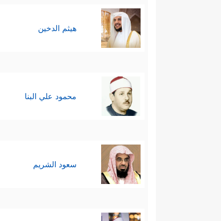
هيثم الدخين
محمود علي البنا
سعود الشريم