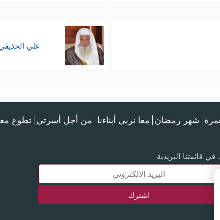
علي الحذيفي
عمرة
شهر رمضان
معا نربي أبناءنا
من أجل أسرتي
تطوع معن
في قائمتنا البريدية