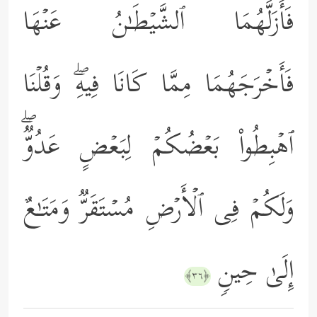
فَأَزَلَّهُمَا ٱلشَّیۡطَـٰنُ عَنۡهَا
فَأَخۡرَجَهُمَا مِمَّا كَانَا فِیهِۖ وَقُلۡنَا
ٱهۡبِطُواْ بَعۡضُكُمۡ لِبَعۡضٍ عَدُوࣱّۖ
وَلَكُمۡ فِی ٱلۡأَرۡضِ مُسۡتَقَرࣱّ وَمَتَـٰعٌ
إِلَىٰ حِینࣲ
﴿٣٦﴾