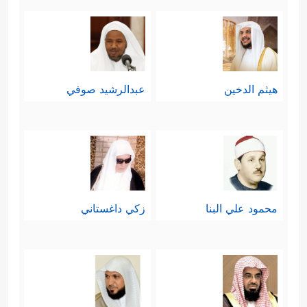
هيثم الدخين
عبدالرشيد صوفي
محمود علي البنا
زكي داغستاني