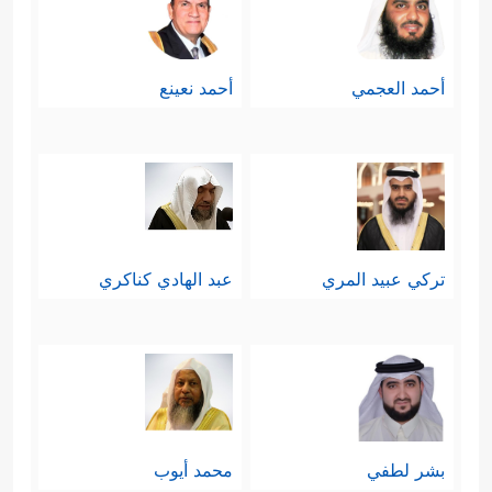
أحمد العجمي
أحمد نعينع
تركي عبيد المري
عبد الهادي كناكري
بشر لطفي
محمد أيوب