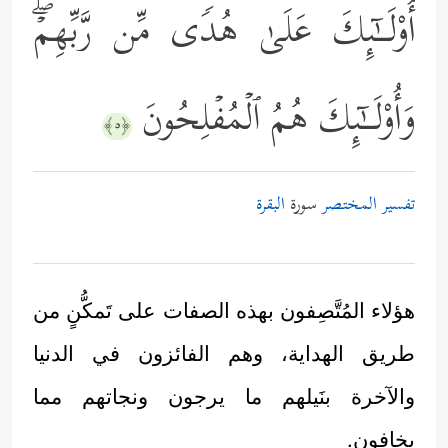
أُوْلَــٰۤىِٕكَ عَلَىٰ هُدࣰى مِّن رَّبِّهِمۡۖ
وَأُوْلَــٰۤىِٕكَ هُمُ ٱلۡمُفۡلِحُونَ
﴿٥﴾
تفسير المختصر
سورة
البقرة
هؤلاء المُتَّصِفون بهذه الصفات على تَمكُّنٍ من
طريق الهداية، وهم الفائزون في الدنيا
والآخرة بنَيلهم ما يرجون ونجاتهم مما
يخافون.