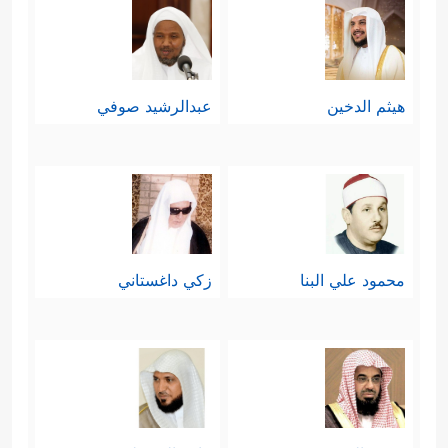
هيثم الدخين
عبدالرشيد صوفي
محمود علي البنا
زكي داغستاني