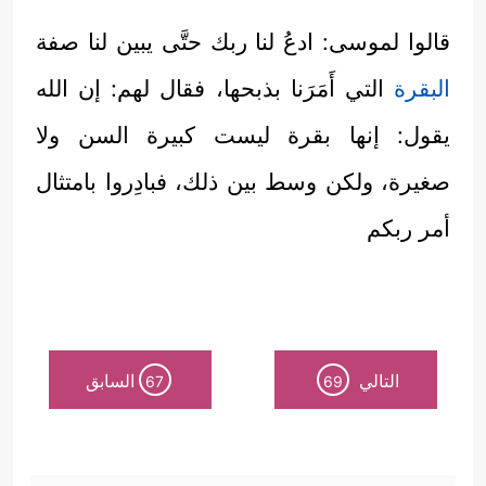
قالوا لموسى: ادعُ لنا ربك حتَّى يبين لنا صفة
البقرة
التي أَمَرَنا بذبحها، فقال لهم: إن الله
يقول: إنها بقرة ليست كبيرة السن ولا
صغيرة، ولكن وسط بين ذلك، فبادِروا بامتثال
أمر ربكم
التالي
السابق
67
69