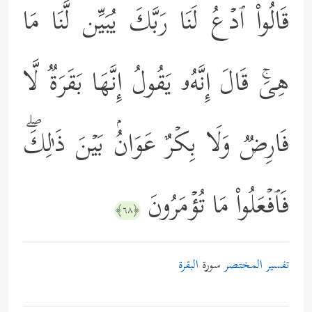
قَالُواْ ٱدۡعُ لَنَا رَبَّكَ یُبَیِّن لَّنَا مَا
هِیَۚ قَالَ إِنَّهُۥ یَقُولُ إِنَّهَا بَقَرَةࣱ لَّا
فَارِضࣱ وَلَا بِكۡرٌ عَوَانُۢ بَیۡنَ ذَ ٰ⁠لِكَۖ
فَٱفۡعَلُواْ مَا تُؤۡمَرُونَ
﴿٦٨﴾
تفسير المختصر
سورة
البقرة