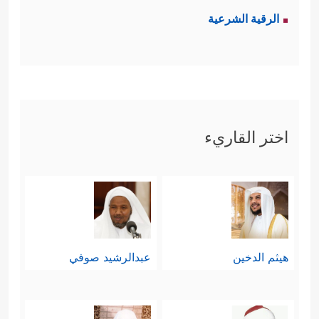
الرقية الشرعية
اختر القاريء
هيثم الدخين
عبدالرشيد صوفي