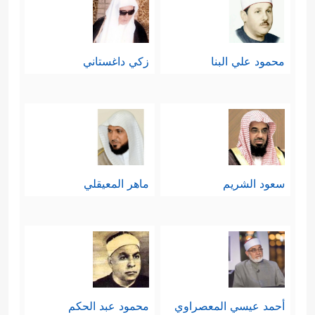
محمود علي البنا
زكي داغستاني
سعود الشريم
ماهر المعيقلي
أحمد عيسي المعصراوي
محمود عبد الحكم