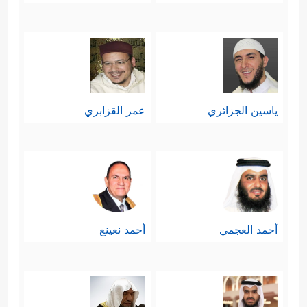
ياسين الجزائري
عمر القزابري
أحمد العجمي
أحمد نعينع