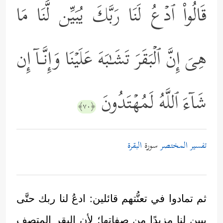
قَالُواْ ٱدۡعُ لَنَا رَبَّكَ یُبَیِّن لَّنَا مَا
هِیَ إِنَّ ٱلۡبَقَرَ تَشَـٰبَهَ عَلَیۡنَا وَإِنَّـاۤ إِن
شَاۤءَ ٱللَّهُ لَمُهۡتَدُونَ
﴿٧٠﴾
تفسير المختصر
سورة
البقرة
ثم تمادوا في تعنُّتهم قائلين: ادعُ لنا ربك حتَّى
يبين لنا مزيدًا من صفاتها؛ لأن البقر المتصف