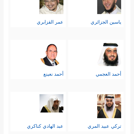
ياسين الجزائري
عمر القزابري
أحمد العجمي
أحمد نعينع
تركي عبيد المري
عبد الهادي كناكري