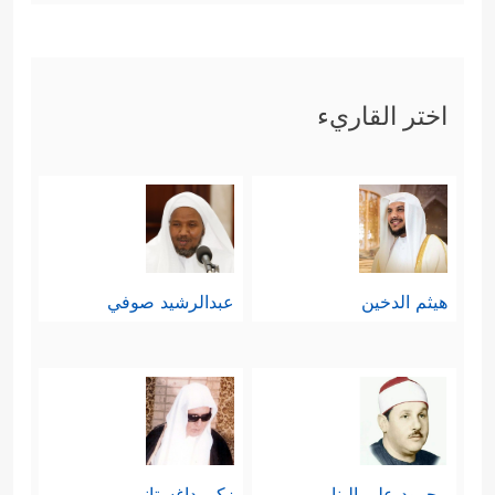
اختر القاريء
هيثم الدخين
عبدالرشيد صوفي
محمود علي البنا
زكي داغستاني