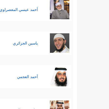
أحمد عيسي المعصراوي
ياسين الجزائري
أحمد العجمي