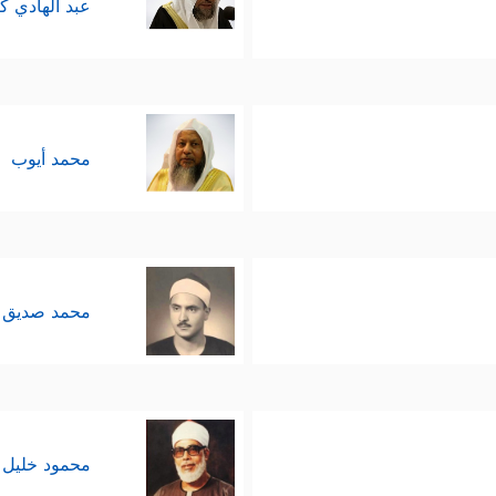
عبد الهادي ك
محمد أيوب
محمد صديق 
محمود خليل 