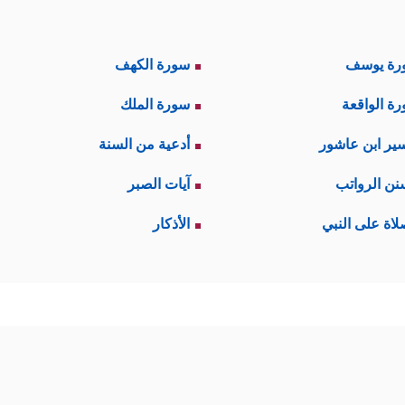
رة يوسف
سورة الكهف
ة الواقعة
سورة الملك
ير ابن عاشور
أدعية من السنة
نن الرواتب
آيات الصبر
لاة على النبي
الأذكار