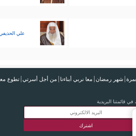
علي الحذيفي
عمرة
شهر رمضان
معا نربي أبناءنا
من أجل أسرتي
تطوع معن
في قائمتنا البريدية