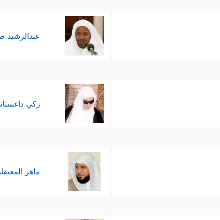
عبدالرشيد 
زكي داغستان
ماهر المعيقل