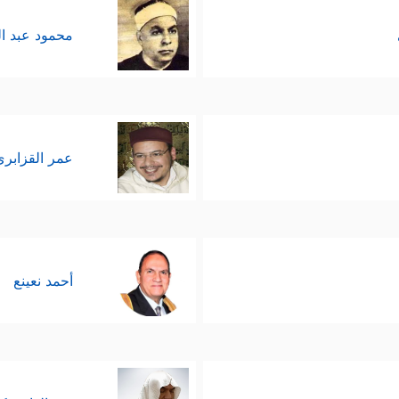
محمود عبد ا
عمر القزابري
أحمد نعينع