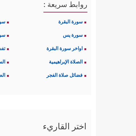
روابط سريعة :
سورة البقرة
سو
سورة يس
سور
اواخر سورة البقرة
تفس
الصلاة الإبراهيمية
الس
فضائل صلاة الفجر
الص
اختر القاريء