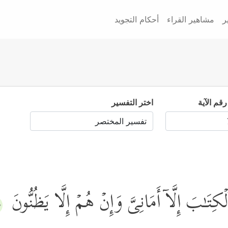
ر
مشاهير القراء
أحكام التجويد
رقم الآية
اختر التفسير
ۡكِتَـٰبَ إِلَّاۤ أَمَانِیَّ وَإِنۡ هُمۡ إِلَّا یَظُنُّونَ
٨﴾