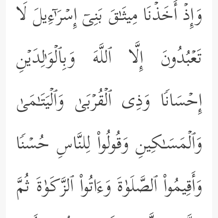
وَإِذۡ أَخَذۡنَا مِیثَـٰقَ بَنِیۤ إِسۡرَ ٰ⁠ۤءِیلَ لَا
تَعۡبُدُونَ إِلَّا ٱللَّهَ وَبِٱلۡوَ ٰ⁠لِدَیۡنِ
إِحۡسَانࣰا وَذِی ٱلۡقُرۡبَىٰ وَٱلۡیَتَـٰمَىٰ
وَٱلۡمَسَـٰكِینِ وَقُولُواْ لِلنَّاسِ حُسۡنࣰا
وَأَقِیمُواْ ٱلصَّلَوٰةَ وَءَاتُواْ ٱلزَّكَوٰةَ ثُمَّ