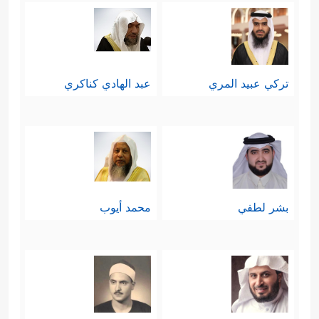
تركي عبيد المري
عبد الهادي كناكري
بشر لطفي
محمد أيوب