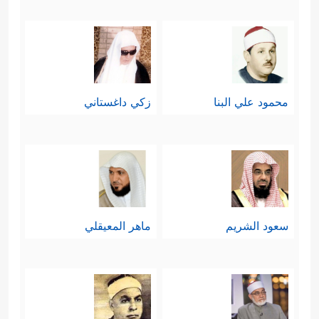
محمود علي البنا
زكي داغستاني
سعود الشريم
ماهر المعيقلي