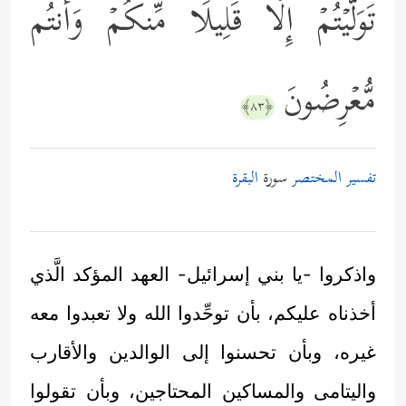
تَوَلَّیۡتُمۡ إِلَّا قَلِیلࣰا مِّنكُمۡ وَأَنتُم
مُّعۡرِضُونَ
﴿٨٣﴾
تفسير المختصر
سورة
البقرة
واذكروا -يا بني إسرائيل- العهد المؤكد الَّذي
أخذناه عليكم، بأن توحِّدوا الله ولا تعبدوا معه
غيره، وبأن تحسنوا إلى الوالدين والأقارب
واليتامى والمساكين المحتاجين، وبأن تقولوا