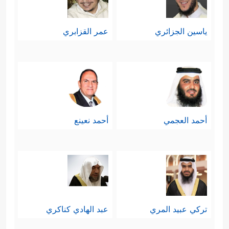
ياسين الجزائري
عمر القزابري
أحمد العجمي
أحمد نعينع
تركي عبيد المري
عبد الهادي كناكري