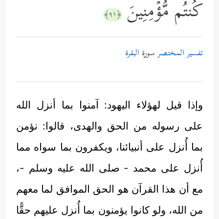
كُنتُم مُّؤۡمِنِینَ
﴿٩١﴾
تفسير المختصر
سورة
البقرة
وإذا قيل لهؤلاء اليهود: آمنوا بما أنزل الله
على رسوله من الحق والهدى، قالوا: نؤمن
بما أُنزل على أنبيائنا، ويكفرون بما سواه مما
أُنزل على محمد - صلى الله عليه وسلم -،
مع أن هذا القرآن هو الحق الموافق لما معهم
من الله، ولو كانوا يؤمنون بما أُنزل عليهم حقًّا