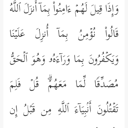
وَإِذَا قِیلَ لَهُمۡ ءَامِنُواْ بِمَاۤ أَنزَلَ ٱللَّهُ
قَالُواْ نُؤۡمِنُ بِمَاۤ أُنزِلَ عَلَیۡنَا
وَیَكۡفُرُونَ بِمَا وَرَاۤءَهُۥ وَهُوَ ٱلۡحَقُّ
مُصَدِّقࣰا لِّمَا مَعَهُمۡۗ قُلۡ فَلِمَ
تَقۡتُلُونَ أَنۢبِیَاۤءَ ٱللَّهِ مِن قَبۡلُ إِن