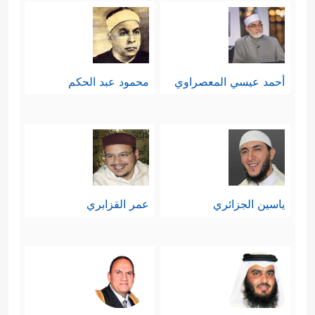
أحمد عيسي المعصراوي
محمود عبد الحكم
ياسين الجزائري
عمر القزابري