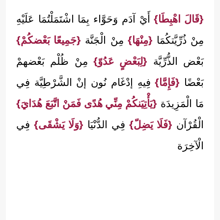
{قَالَ اهْبِطَا}
أَيْ آدَم وَحَوَّاء بِمَا اشْتَمَلْتُمَا عَلَيْهِ
مِنْ ذُرِّيَّتكُمَا
{مِنْهَا}
مِنْ الْجَنَّة
{جَمِيعًا بَعْضكُمْ}
بَعْض الذُّرِّيَّة
{لِبَعْضٍ عَدُوّ}
مِنْ ظُلْم بَعْضهمْ
بَعْضًا
{فَإِمَّا}
فِيهِ إدْغَام نُون إنْ الشَّرْطِيَّة فِي
مَا الْمَزِيدَة
{يَأْتِيَنكُمْ مِنِّي هُدًى فَمَنْ اتَّبَعَ هُدَايَ}
الْقُرْآن
{فَلَا يَضِلّ}
فِي الدُّنْيَا
{وَلَا يَشْقَى}
فِي
الْآخِرَة