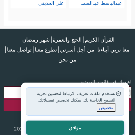
عبدالباسط عبدالصمد
علي الحذيفي
القرآن الكريم
الحج والعمرة
شهر رمضان
معا نربي أبناءنا
من أجل أسرتي
تطوع معنا
تواصل معنا
من نحن
اشترك في قائمتنا البريدية
نستخدم ملفات تعريف الارتباط لتحسين تجربة
التصفح الخاصة بك. يمكنك تخصيص تفضيلاتك.
تخصيص
موافق
جميع الحقوق محفوظة لموقع إسلام أون لاين © 2025