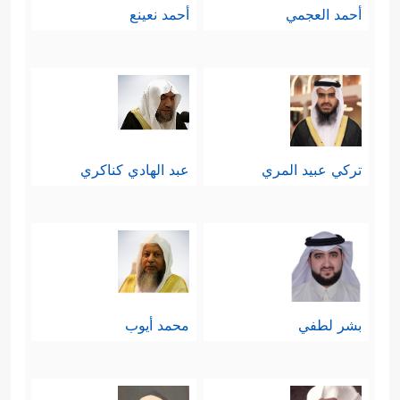
أحمد العجمي
أحمد نعينع
تركي عبيد المري
عبد الهادي كناكري
بشر لطفي
محمد أيوب