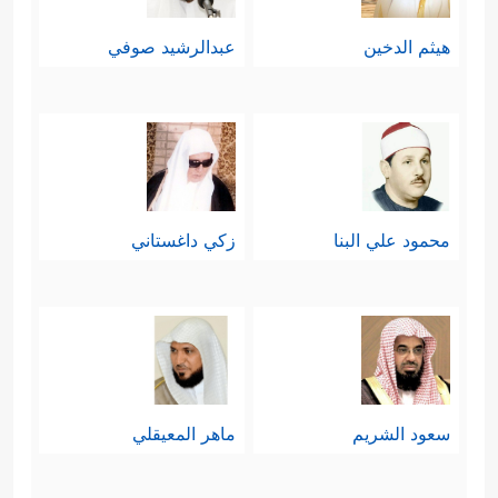
هيثم الدخين
عبدالرشيد صوفي
محمود علي البنا
زكي داغستاني
سعود الشريم
ماهر المعيقلي