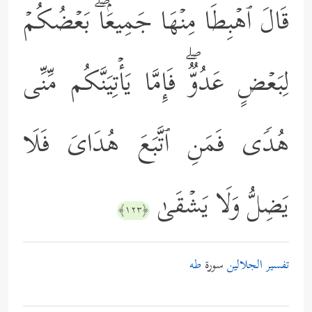
قَالَ ٱهۡبِطَا مِنۡهَا جَمِیعَۢاۖ بَعۡضُكُمۡ
لِبَعۡضٍ عَدُوࣱّۖ فَإِمَّا یَأۡتِیَنَّكُم مِّنِّی
هُدࣰى فَمَنِ ٱتَّبَعَ هُدَایَ فَلَا
یَضِلُّ وَلَا یَشۡقَىٰ
﴿١٢٣﴾
تفسير الجلالين
سورة
طه