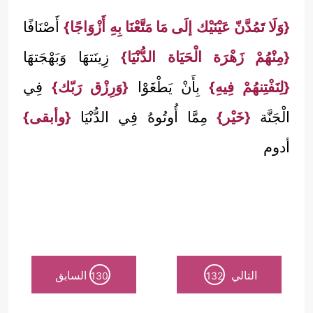
{وَلَا تَمُدَّنّ عَيْنَيْك إلَى مَا مَتَّعْنَا بِهِ أَزْوَاجًا}
أَصْنَافًا
{مِنْهُمْ زَهْرَة الْحَيَاة الدُّنْيَا}
زِينَتهَا وَبَهْجَتهَا
{لِنَفْتِنهُمْ فِيهِ}
بِأَنْ يَطْغَوْا
{وَرِزْق رَبّك}
فِي
الْجَنَّة
{خَيْر}
مِمَّا أُوتُوهُ فِي الدُّنْيَا
{وأبقى}
أدوم
التالي
السابق
130
132