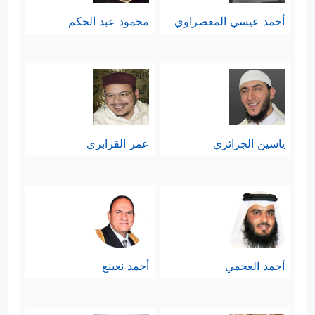
أحمد عيسي المعصراوي
محمود عبد الحكم
ياسين الجزائري
عمر القزابري
أحمد العجمي
أحمد نعينع