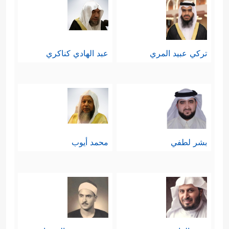
تركي عبيد المري
عبد الهادي كناكري
بشر لطفي
محمد أيوب