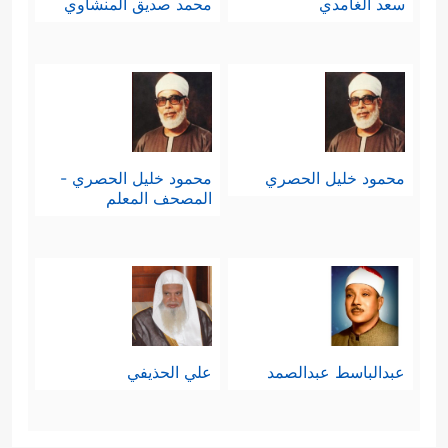
سعد الغامدي
محمد صديق المنشاوي
محمود خليل الحصري
محمود خليل الحصري -
المصحف المعلم
عبدالباسط عبدالصمد
علي الحذيفي