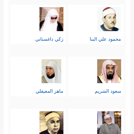
محمود علي البنا
زكي داغستاني
سعود الشريم
ماهر المعيقلي