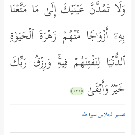
وَلَا تَمُدَّنَّ عَیۡنَیۡكَ إِلَىٰ مَا مَتَّعۡنَا
بِهِۦۤ أَزۡوَ ٰ⁠جࣰا مِّنۡهُمۡ زَهۡرَةَ ٱلۡحَیَوٰةِ
ٱلدُّنۡیَا لِنَفۡتِنَهُمۡ فِیهِۚ وَرِزۡقُ رَبِّكَ
خَیۡرࣱ وَأَبۡقَىٰ
﴿١٣١﴾
تفسير الجلالين
سورة
طه