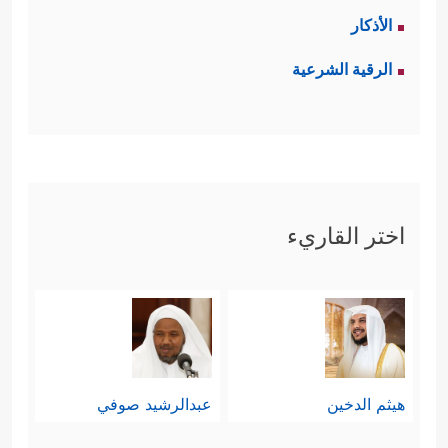
الأذكار
الرقية الشرعية
اختر القاريء
هيثم الدخين
عبدالرشيد صوفي