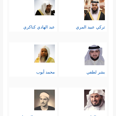
تركي عبيد المري
عبد الهادي كناكري
بشر لطفي
محمد أيوب