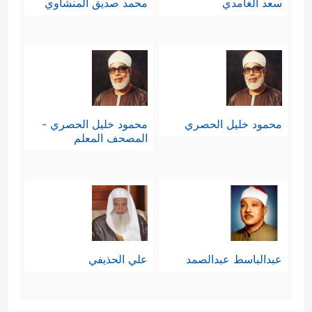
سعد الغامدي
محمد صديق المنشاوي
محمود خليل الحصري
محمود خليل الحصري -
المصحف المعلم
عبدالباسط عبدالصمد
علي الحذيفي