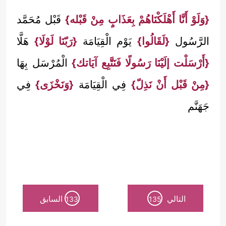
{وَلَوْ أَنَّا أَهْلَكْنَاهُمْ بِعَذَابٍ مِنْ قَبْله}
قَبْل مُحَمَّد
الرَّسُول
{لَقَالُوا}
يَوْم الْقِيَامَة
{رَبّنَا لَوْلَا}
هَلَّا
{أَرْسَلْت إلَيْنَا رَسُولًا فَنَتَّبِع آيَاتك}
الْمُرْسَل بِهَا
{مِنْ قَبْل أَنْ نَذِلّ}
فِي الْقِيَامَة
{وَنَخْزَى}
فِي
جَهَنَّم
التالي
السابق
133
135