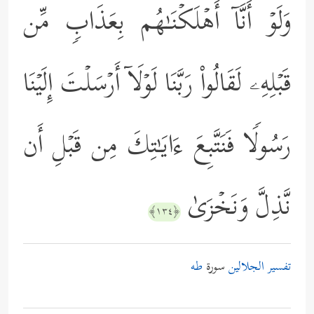
وَلَوۡ أَنَّاۤ أَهۡلَكۡنَـٰهُم بِعَذَابࣲ مِّن
قَبۡلِهِۦ لَقَالُواْ رَبَّنَا لَوۡلَاۤ أَرۡسَلۡتَ إِلَیۡنَا
رَسُولࣰا فَنَتَّبِعَ ءَایَـٰتِكَ مِن قَبۡلِ أَن
نَّذِلَّ وَنَخۡزَىٰ
﴿١٣٤﴾
تفسير الجلالين
سورة
طه