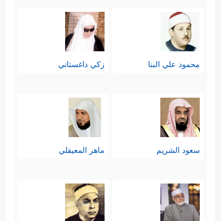
محمود علي البنا
زكي داغستاني
سعود الشريم
ماهر المعيقلي