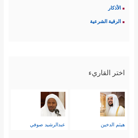
الأذكار
الرقية الشرعية
اختر القاريء
هيثم الدخين
عبدالرشيد صوفي