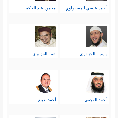
أحمد عيسي المعصراوي
محمود عبد الحكم
ياسين الجزائري
عمر القزابري
أحمد العجمي
أحمد نعينع