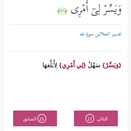
وَیَسِّرۡ لِیۤ أَمۡرِی
﴿٢٦﴾
تفسير الجلالين
سورة
طه
{وَيَسِّرْ}
سَهِّلْ
{لِي أَمْرِي}
لِأُبَلِّغهَا
التالي
السابق
25
27