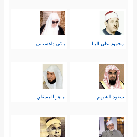
محمود علي البنا
زكي داغستاني
سعود الشريم
ماهر المعيقلي