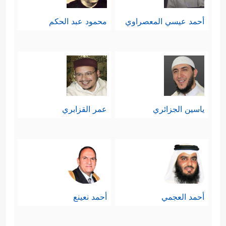
أحمد عيسي المعصراوي
محمود عبد الحكم
ياسين الجزائري
عمر القزابري
أحمد العجمي
أحمد نعينع