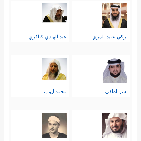
تركي عبيد المري
عبد الهادي كناكري
بشر لطفي
محمد أيوب