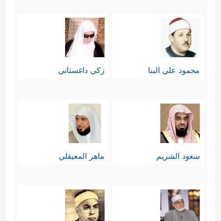
محمود علي البنا
زكي داغستاني
سعود الشريم
ماهر المعيقلي