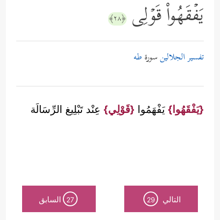
یَفۡقَهُواْ قَوۡلِی
﴿٢٨﴾
تفسير الجلالين
سورة
طه
{يَفْقَهُوا}
يَفْهَمُوا
{قَوْلِي}
عِنْد تَبْلِيغ الرِّسَالَة
التالي
السابق
27
29