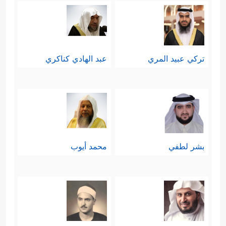
تركي عبيد المري
عبد الهادي كناكري
بشر لطفي
محمد أيوب