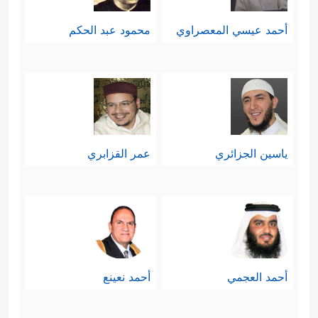
أحمد عيسي المعصراوي
محمود عبد الحكم
ياسين الجزائري
عمر القزابري
أحمد العجمي
أحمد نعينع