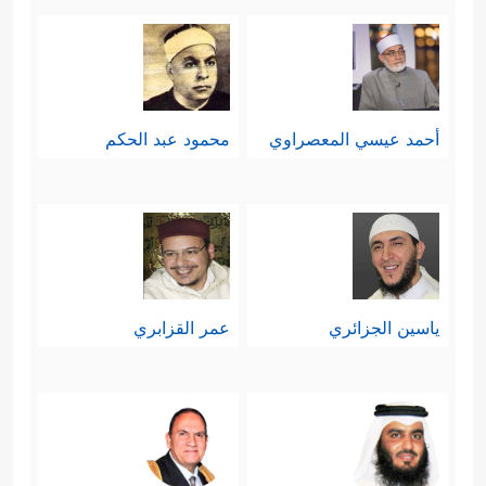
أحمد عيسي المعصراوي
محمود عبد الحكم
ياسين الجزائري
عمر القزابري