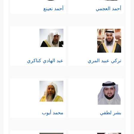
أحمد العجمي
أحمد نعينع
تركي عبيد المري
عبد الهادي كناكري
بشر لطفي
محمد أيوب