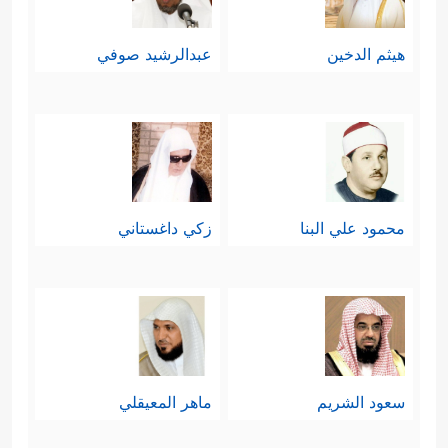
هيثم الدخين
عبدالرشيد صوفي
محمود علي البنا
زكي داغستاني
سعود الشريم
ماهر المعيقلي