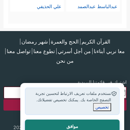
عبدالباسط عبدالصمد
علي الحذيفي
القرآن الكريم
الحج والعمرة
شهر رمضان
معا نربي أبناءنا
من أجل أسرتي
تطوع معنا
تواصل معنا
من نحن
اشترك في قائمتنا البريدية
نستخدم ملفات تعريف الارتباط لتحسين تجربة
التصفح الخاصة بك. يمكنك تخصيص تفضيلاتك.
تخصيص
موافق
جميع الحقوق محفوظة لموقع إسلام أون لاين © 2025