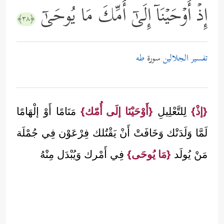
إِذۡ أَوۡحَیۡنَاۤ إِلَىٰۤ أُمِّكَ مَا یُوحَىٰۤ
﴿٣٨﴾
تفسير الجلالين
سورة
طه
{إذْ}
لِلتَّعْلِيلِ
{أَوْحَيْنَا إلَى أُمّك}
مَنَامًا أَوْ إلْهَامًا
لَمَّا وَلَدَتْك وَخَافَتْ أَنْ يَقْتُلك فِرْعَوْن فِي جُمْلَة
مَنْ يُولَد
{مَا يُوحَى}
فِي أَمْرك وَيُبْدَل مِنْهُ