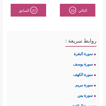
التالي
السابق
37
39
روابط سريعة :
سورة البقرة
سورة يوسف
سورة الكهف
سورة مريم
سورة يس
سورة الواقعة