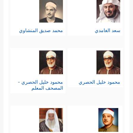
سعد الغامدي
محمد صديق المنشاوي
محمود خليل الحصري
محمود خليل الحصري -
المصحف المعلم