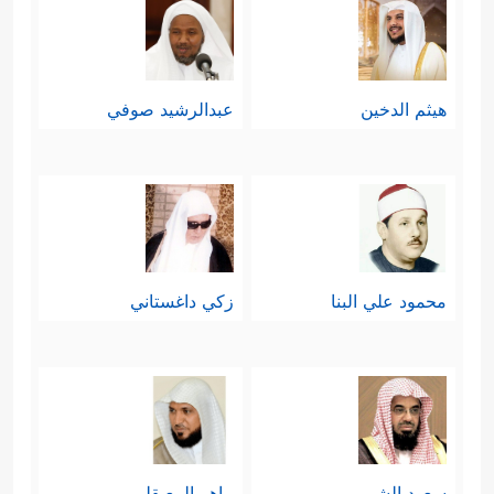
هيثم الدخين
عبدالرشيد صوفي
محمود علي البنا
زكي داغستاني
سعود الشريم
ماهر المعيقلي