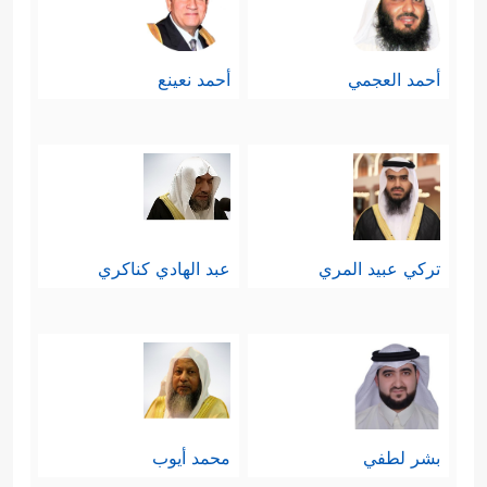
أحمد العجمي
أحمد نعينع
تركي عبيد المري
عبد الهادي كناكري
بشر لطفي
محمد أيوب