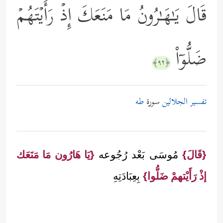
قَالَ یَـٰهَـٰرُونُ مَا مَنَعَكَ إِذۡ رَأَیۡتَهُمۡ
ضَلُّوۤاْ
﴿٩٢﴾
تفسير الجلالين
سورة
طه
{قَالَ}
مُوسَى بَعْد رُجُوعه
{يَا هَارُون مَا مَنَعَك
إذْ رَأَيْتهمْ ضَلُّوا}
بِعِبَادَتِهِ