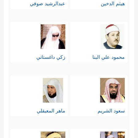
هيثم الدخين
عبدالرشيد صوفي
محمود علي البنا
زكي داغستاني
سعود الشريم
ماهر المعيقلي