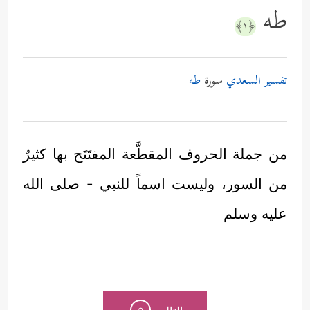
طه
﴿١﴾
تفسير السعدي
سورة
طه
من جملة الحروف المقطَّعة المفتَتَح بها كثيرٌ
من السور، وليست اسماً للنبي - صلى الله
عليه وسلم