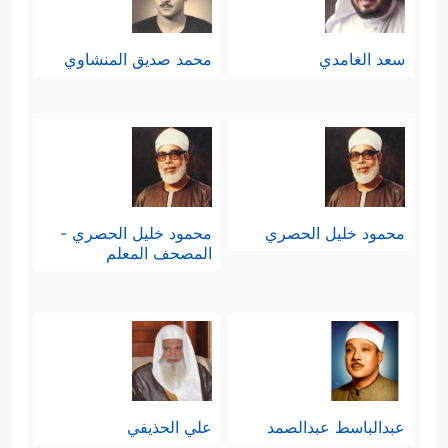
سعد الغامدي
محمد صديق المنشاوي
محمود خليل الحصري
محمود خليل الحصري -
المصحف المعلم
عبدالباسط عبدالصمد
علي الحذيفي