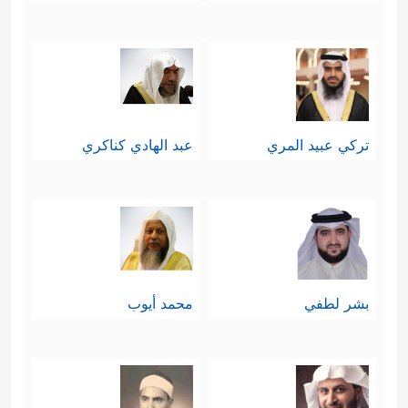
تركي عبيد المري
عبد الهادي كناكري
بشر لطفي
محمد أيوب