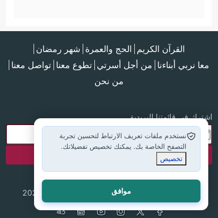
القرآن الكريم
الحج والعمرة
شهر رمضان
معا نربي أبناءنا
من أجل أسرتي
تطوع معنا
تواصل معنا
من نحن
اشترك في قائمتنا البريدية
نستخدم ملفات تعريف الارتباط لتحسين تجربة
التصفح الخاصة بك. يمكنك تخصيص تفضيلاتك.
تخصيص
موافق
جميع الحقوق محفوظة لموقع إسلام أون لاين © 2025