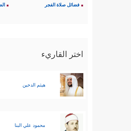
فضائل صلاة الفجر
الص
اختر القاريء
هيثم الدخين
محمود علي البنا