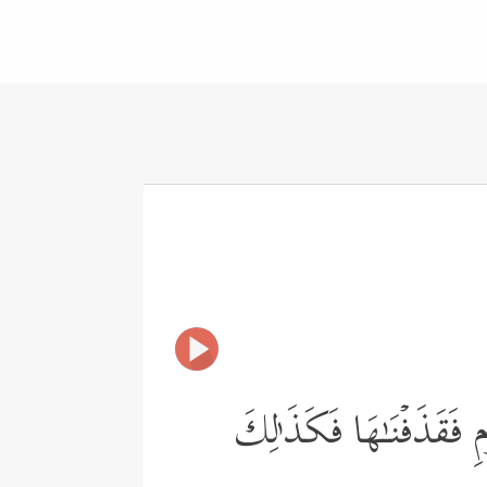
مِ فَقَذَفۡنَـٰهَا فَكَذَ ٰ⁠لِكَ