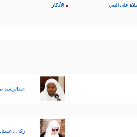
لاة على النبي
الأذكار
عبدالرشيد 
زكي داغستان