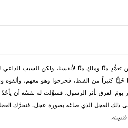
تعمُّدٍ منَّا وملكٍ منَّا لأنفسنا، ولكن السبب الداعي لذل
اروا حُلِيًّا كثيراً من القبط، فخرجوا وهو معهم، وأل
ومَ الغرق بأثر الرسول، فسوَّلت له نفسُه أن يأخُذَ قبض
 على ذلك العجل الذي صاغه بصورة عجل، فتحرَّك العجلُ 
نسِيَه.