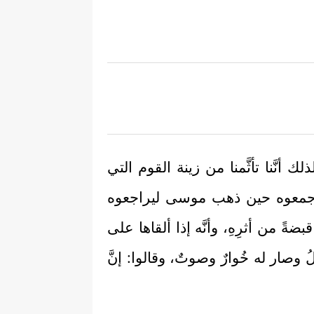
ك أنَّنا تأثَّمنا من زينة القوم التي
قوه وجمعوه حين ذهب موسى ليراجعوه
ةً من أثرِهِ، وأنَّه إذا ألقاها على
وصار له خُوارٌ وصوتٌ، وقالوا: إنَّ