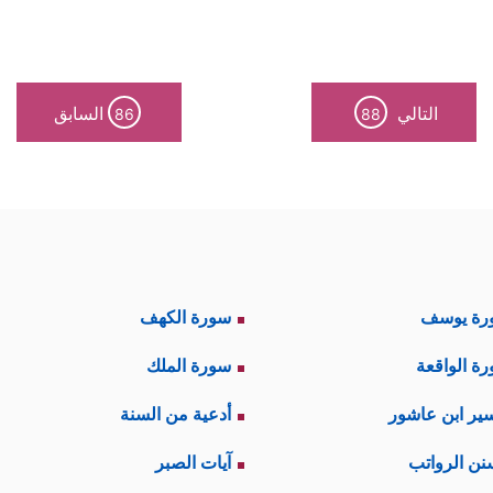
التالي
السابق
86
88
رة يوسف
سورة الكهف
ة الواقعة
سورة الملك
ير ابن عاشور
أدعية من السنة
نن الرواتب
آيات الصبر