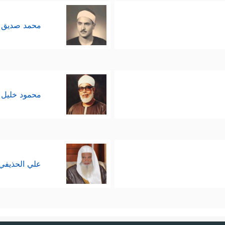
محمد صديق 
محمود خليل 
علي الحذيفي