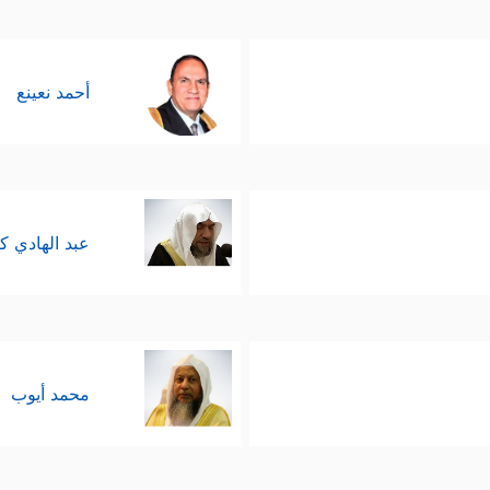
أحمد نعينع
عبد الهادي ك
محمد أيوب