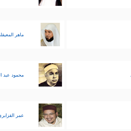
ماهر المعيقل
محمود عبد ا
عمر القزابري