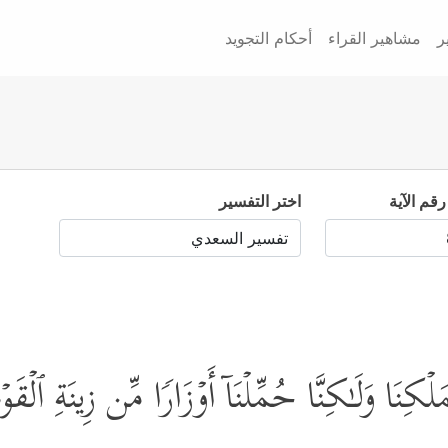
ر
مشاهير القراء
أحكام التجويد
رقم الآية
اختر التفسير
ۡكِنَا وَلَـٰكِنَّا حُمِّلۡنَاۤ أَوۡزَارࣰا مِّن زِینَةِ ٱلۡقَوۡ