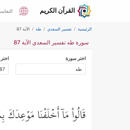
القرآن الكريم
التفاسي
الرئيسية
تفسير السعدي
طه
الآية 87
سورة طه تفسير السعدي الآية 87
اختر سورة
اختر 
قَالُواْ مَاۤ أَخۡلَفۡنَا مَوۡعِدَكَ بِمَل