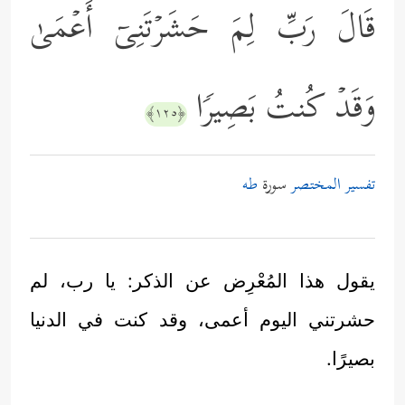
قَالَ رَبِّ لِمَ حَشَرۡتَنِیۤ أَعۡمَىٰ
وَقَدۡ كُنتُ بَصِیرࣰا
﴿١٢٥﴾
تفسير المختصر
سورة
طه
يقول هذا المُعْرِض عن الذكر: يا رب، لم
حشرتني اليوم أعمى، وقد كنت في الدنيا
بصيرًا.