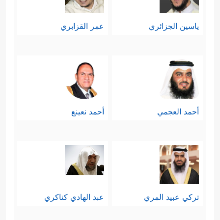
ياسين الجزائري
عمر القزابري
أحمد العجمي
أحمد نعينع
تركي عبيد المري
عبد الهادي كناكري