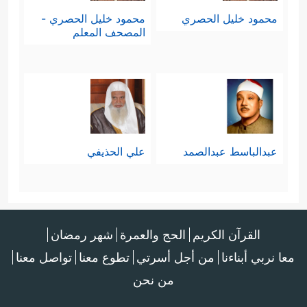
محمود خليل الحصري
محمود خليل الحصري -
المصحف المعلم
عبدالباسط عبدالصمد
علي الحذيفي
القرآن الكريم
الحج والعمرة
شهر رمضان
معا نربي أبناءنا
من أجل أسرتي
تطوع معنا
تواصل معنا
من نحن