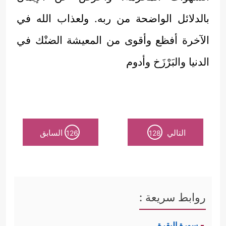
بالدلائل الواضحة من ربه. ولعذاب الله في
الآخرة أفظع وأقوى من المعيشة الضنْك في
الدنيا والبَرْزَخ وأدوم
التالي
السابق
126
128
روابط سريعة :
سورة البقرة