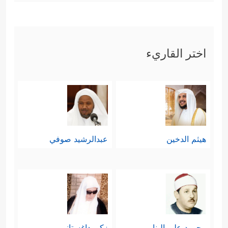
اختر القاريء
هيثم الدخين
عبدالرشيد صوفي
محمود علي البنا
زكي داغستاني