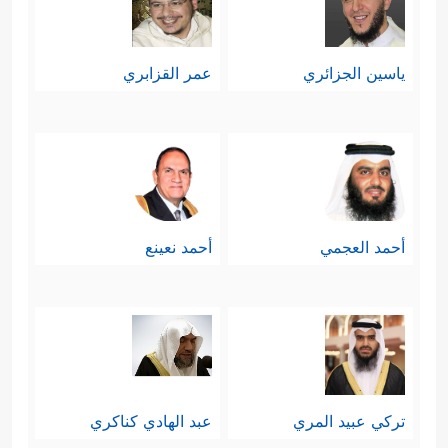
ياسين الجزائري
عمر القزابري
أحمد العجمي
أحمد نعينع
تركي عبيد المري
عبد الهادي كناكري