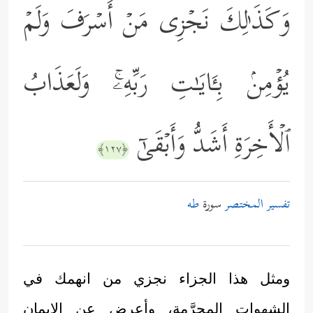
وَكَذَ ٰ⁠لِكَ نَجۡزِی مَنۡ أَسۡرَفَ وَلَمۡ
یُؤۡمِنۢ بِـَٔایَـٰتِ رَبِّهِۦۚ وَلَعَذَابُ
ٱلۡأَخِرَةِ أَشَدُّ وَأَبۡقَىٰۤ
﴿١٢٧﴾
تفسير المختصر
سورة
طه
ومثل هذا الجزاء نجزي من انهمك في
الشهوات المحرَّمة، وأعرض عن الإيمان