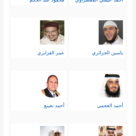
ياسين الجزائري
عمر القزابري
أحمد العجمي
أحمد نعينع