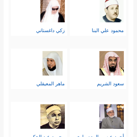
محمود علي البنا
زكي داغستاني
سعود الشريم
ماهر المعيقلي
أحمد عيسي المعصراوي
محمود عبد الحكم