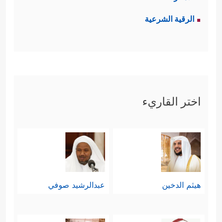
الرقية الشرعية
اختر القاريء
هيثم الدخين
عبدالرشيد صوفي