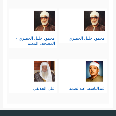
محمود خليل الحصري
محمود خليل الحصري -
المصحف المعلم
عبدالباسط عبدالصمد
علي الحذيفي