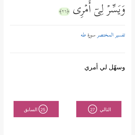
وَیَسِّرۡ لِیۤ أَمۡرِی
﴿٢٦﴾
تفسير المختصر
سورة
طه
وسهّل لي أمري
التالي
السابق
25
27