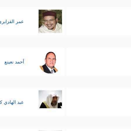
عمر القزابري
أحمد نعينع
عبد الهادي ك