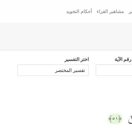
ر
مشاهير القراء
أحكام التجويد
رقم الآية
اختر التفسير
ىٰ
﴿٥١﴾