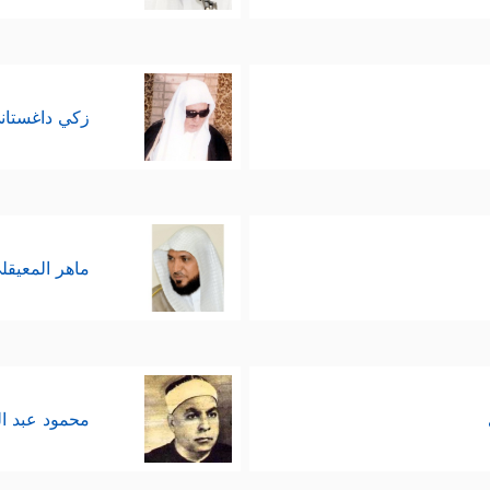
زكي داغستان
ماهر المعيقل
محمود عبد ا