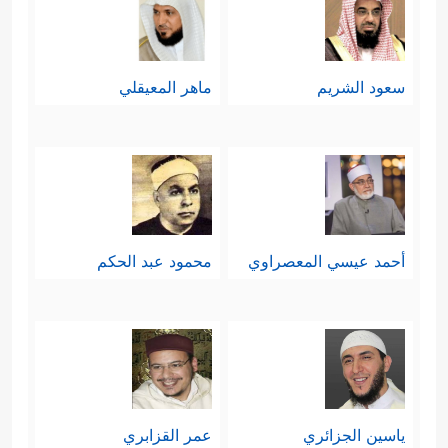
سعود الشريم
ماهر المعيقلي
أحمد عيسي المعصراوي
محمود عبد الحكم
ياسين الجزائري
عمر القزابري