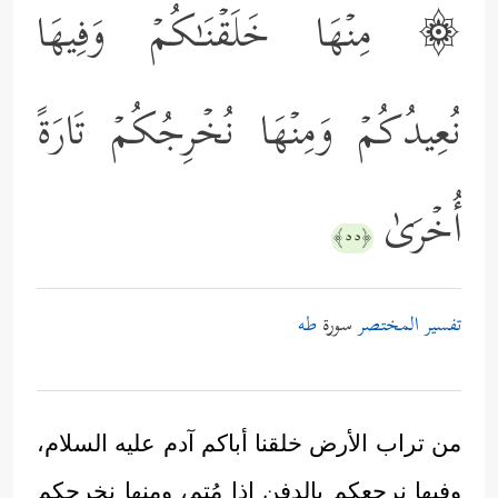
۞ مِنۡهَا خَلَقۡنَـٰكُمۡ وَفِیهَا
نُعِیدُكُمۡ وَمِنۡهَا نُخۡرِجُكُمۡ تَارَةً
أُخۡرَىٰ
﴿٥٥﴾
تفسير المختصر
سورة
طه
من تراب الأرض خلقنا أباكم آدم عليه السلام،
وفيها نرجعكم بالدفن إذا مُتم، ومنها نخرجكم