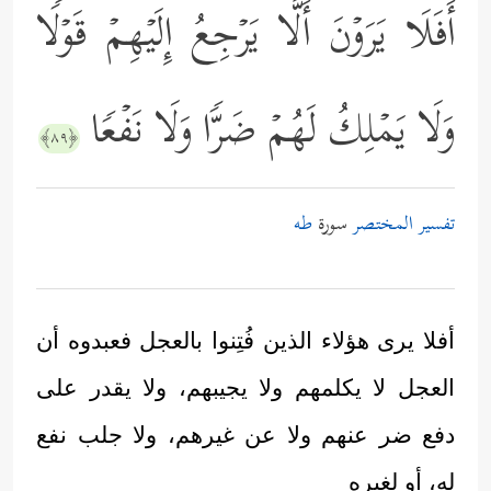
أَفَلَا یَرَوۡنَ أَلَّا یَرۡجِعُ إِلَیۡهِمۡ قَوۡلࣰا
وَلَا یَمۡلِكُ لَهُمۡ ضَرࣰّا وَلَا نَفۡعࣰا
﴿٨٩﴾
تفسير المختصر
سورة
طه
أفلا يرى هؤلاء الذين فُتِنوا بالعجل فعبدوه أن
العجل لا يكلمهم ولا يجيبهم، ولا يقدر على
دفع ضر عنهم ولا عن غيرهم، ولا جلب نفع
له، أو لغيره