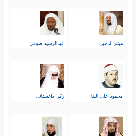
هيثم الدخين
عبدالرشيد صوفي
محمود علي البنا
زكي داغستاني