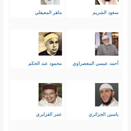
سعود الشريم
ماهر المعيقلي
أحمد عيسي المعصراوي
محمود عبد الحكم
ياسين الجزائري
عمر القزابري