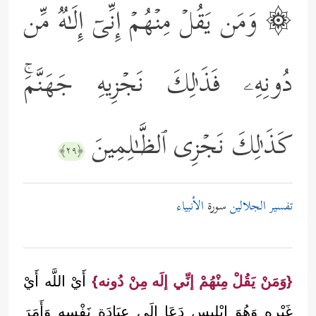
۞ وَمَن یَقُلۡ مِنۡهُمۡ إِنِّیۤ إِلَـٰهࣱ مِّن
دُونِهِۦ فَذَ ٰ⁠لِكَ نَجۡزِیهِ جَهَنَّمَۚ
كَذَ ٰ⁠لِكَ نَجۡزِی ٱلظَّـٰلِمِینَ
﴿٢٩﴾
تفسير الجلالين
سورة
الأنبياء
{وَمَنْ يَقُلْ مِنْهُمْ إنِّي إلَه مِنْ دُونه}
أَيْ اللَّه أَيْ
غَيْره وَهُوَ إبْلِيس دَعَا إلَى عِبَادَة نَفْسه وَأَمَرَ