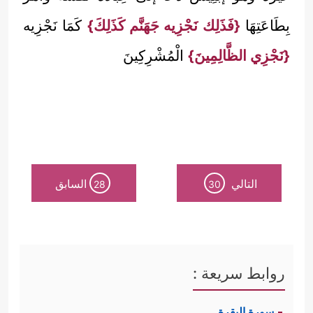
بِطَاعَتِهَا
{فَذَلِك نَجْزِيه جَهَنَّم كَذَلِكَ}
كَمَا نَجْزِيه
{نَجْزِي الظَّالِمِينَ}
الْمُشْرِكِينَ
التالي
السابق
28
30
روابط سريعة :
سورة البقرة