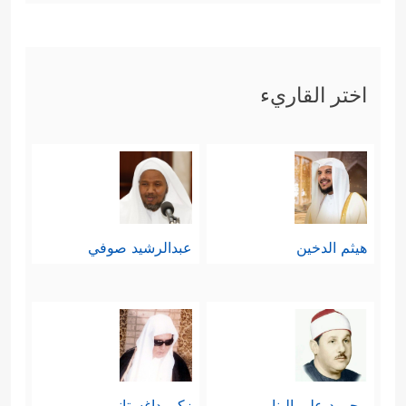
اختر القاريء
هيثم الدخين
عبدالرشيد صوفي
محمود علي البنا
زكي داغستاني