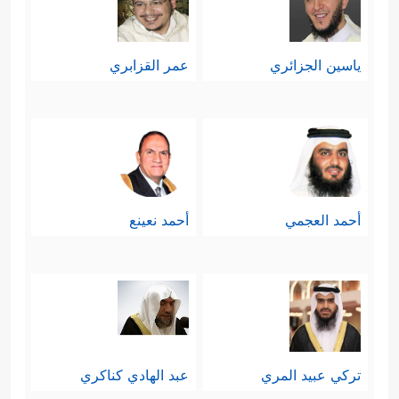
ياسين الجزائري
عمر القزابري
أحمد العجمي
أحمد نعينع
تركي عبيد المري
عبد الهادي كناكري